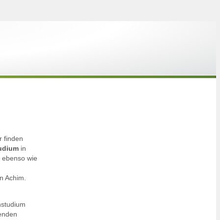
r finden
tudium
in
n ebenso wie
in Achim.
nstudium
tenden