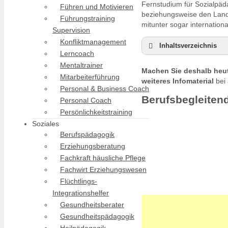
Fernstudium für Sozialpäd
Führen und Motivieren
beziehungsweise den Land
Führungstraining
mitunter sogar internatio
Supervision
Konfliktmanagement
Inhaltsverzeichnis
Lerncoach
Berufsbegleitende
Mentaltrainer
Machen Sie deshalb heut
Duales Studium Soz
Mitarbeiterführung
weiteres Infomaterial
bei 
Sozialpädagogik st
Personal & Business Coach
Berufsbegleiten
Personal Coach
Persönlichkeitstraining
Soziales
Berufspädagogik
Erziehungsberatung
Fachkraft häusliche Pflege
Fachwirt Erziehungswesen
Flüchtlings-
Integrationshelfer
Gesundheitsberater
Gesundheitspädagogik