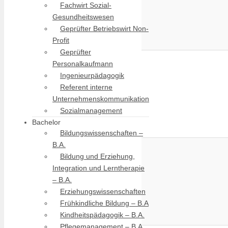
Fachwirt Sozial-
Gesundheitswesen
Geprüfter Betriebswirt Non-
Profit
Geprüfter
Personalkaufmann
Ingenieurpädagogik
Referent interne
Unternehmenskommunikation
Sozialmanagement
Bachelor
Bildungswissenschaften –
B.A.
Bildung und Erziehung,
Integration und Lerntherapie
– B.A.
Erziehungswissenschaften
Frühkindliche Bildung – B.A
Kindheitspädagogik – B.A.
Pflegemanagement – B.A.