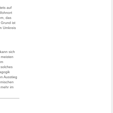
ets auf
 Wohnort
em, das
 Grund ist
en Umkreis
kann sich
 meisten
him
 solches
agogik
en Ausstieg
emischen
s mehr im