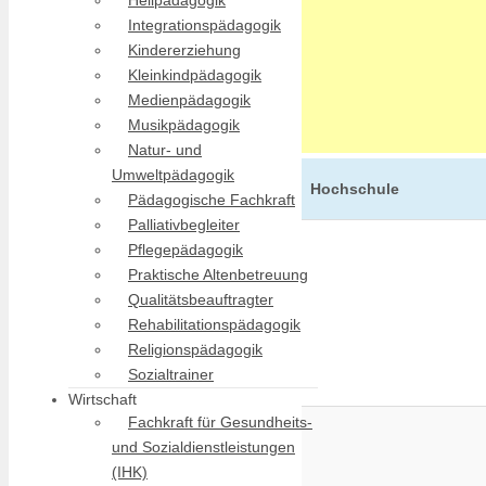
Heilpädagogik
Integrationspädagogik
Kindererziehung
Kleinkindpädagogik
Medienpädagogik
Musikpädagogik
Natur- und
Umweltpädagogik
Hochschule
Pädagogische Fachkraft
Palliativbegleiter
Pflegepädagogik
Praktische Altenbetreuung
Qualitätsbeauftragter
Rehabilitationspädagogik
Religionspädagogik
Sozialtrainer
Wirtschaft
Fachkraft für Gesundheits-
und Sozialdienstleistungen
(IHK)