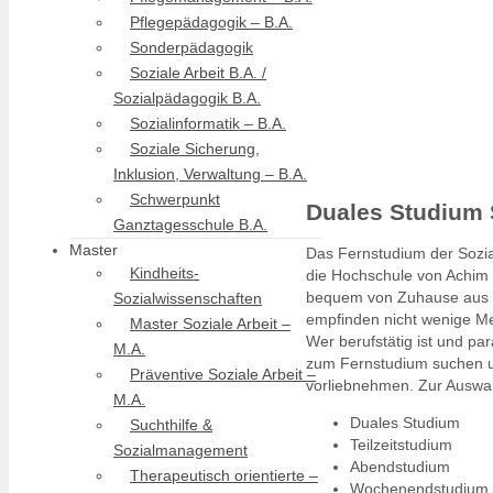
Pflegepädagogik – B.A.
Sonderpädagogik
Soziale Arbeit B.A. /
Sozialpädagogik B.A.
Sozialinformatik – B.A.
Soziale Sicherung,
Inklusion, Verwaltung – B.A.
Schwerpunkt
Duales Studium 
Ganztagesschule B.A.
Master
Das Fernstudium der Sozial
Kindheits-
die Hochschule von Achim 
bequem von Zuhause aus un
Sozialwissenschaften
empfinden nicht wenige Me
Master Soziale Arbeit –
Wer berufstätig ist und par
M.A.
zum Fernstudium suchen u
Präventive Soziale Arbeit –
vorliebnehmen. Zur Auswah
M.A.
Duales Studium
Suchthilfe &
Teilzeitstudium
Sozialmanagement
Abendstudium
Therapeutisch orientierte –
Wochenendstudium