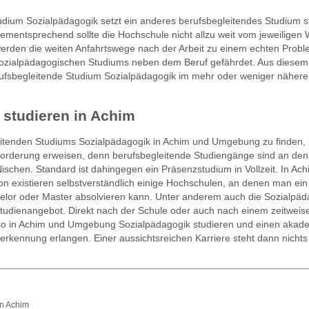
ium Sozialpädagogik setzt ein anderes berufsbegleitendes Studium st
mentsprechend sollte die Hochschule nicht allzu weit vom jeweiligen
 werden die weiten Anfahrtswege nach der Arbeit zu einem echten Probl
s sozialpädagogischen Studiums neben dem Beruf gefährdet. Aus diesem
berufsbegleitende Studium Sozialpädagogik im mehr oder weniger näher
 studieren in Achim
eitenden Studiums Sozialpädagogik in Achim und Umgebung zu finden, 
forderung erweisen, denn berufsbegleitende Studiengänge sind an den
ischen. Standard ist dahingegen ein Präsenzstudium in Vollzeit. In Ac
n existieren selbstverständlich einige Hochschulen, an denen man ein
elor oder Master absolvieren kann. Unter anderem auch die Sozialpäd
tudienangebot. Direkt nach der Schule oder auch nach einem zeitweis
o in Achim und Umgebung Sozialpädagogik studieren und einen akad
nerkennung erlangen. Einer aussichtsreichen Karriere steht dann nicht
in Achim