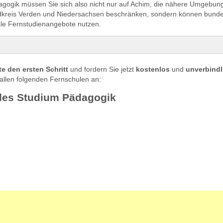
agogik müssen Sie sich also nicht nur auf Achim, die nähere Umgebun
kreis Verden und Niedersachsen beschränken, sondern können bunde
nale Fernstudienangebote nutzen.
s Studium Pädagogik
e den ersten Schritt
und fordern Sie jetzt
kostenlos
und
unverbindl
ialpädagogik in Achim studieren
allen folgenden Fernschulen an:
udieren in Achim
des Studium Pädagogik