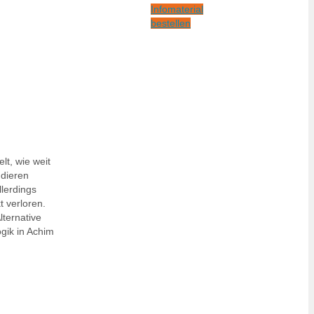
Infomaterial
bestellen
lt, wie weit
udieren
lerdings
 verloren.
lternative
gik in Achim