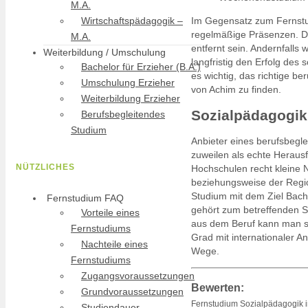
M.A.
Wirtschaftspädagogik –
Im Gegensatz zum Fernstud
regelmäßige Präsenzen. De
M.A.
entfernt sein. Andernfalls
Weiterbildung / Umschulung
langfristig den Erfolg de
Bachelor für Erzieher (B.A.)
es wichtig, das richtige 
Umschulung Erzieher
von Achim zu finden.
Weiterbildung Erzieher
Sozialpädagogik
Berufsbegleitendes
Studium
Anbieter eines berufsbegl
zuweilen als echte Heraus
NÜTZLICHES
Hochschulen recht kleine N
beziehungsweise der Regio
Studium mit dem Ziel Bach
Fernstudium FAQ
gehört zum betreffenden S
Vorteile eines
aus dem Beruf kann man s
Fernstudiums
Grad mit internationaler A
Nachteile eines
Wege.
Fernstudiums
Zugangsvoraussetzungen
Bewerten:
Grundvoraussetzungen
Fernstudium Sozialpädagogik 
Studiendauer