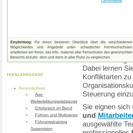
Lernsysteme
von Ihnen eine
Problemen
sow
für deren
zielf
Weiterbildung
vermitteln Ihnen
Empfehlung:
Für einen besseren Überblick über die verschiedenen
Möglichkeiten und Angebote unter- schiedlicher Fernhochschulen
(auch Implement
empfehlen wir Ihnen, das Info- material aller Fernschulen des gewünschten
Bereichs anzufor- dern und dann in aller Ruhe zu vergleichen.
Konfliktmanagem
Dabei lernen Si
Konfliktarten z
FERNLEHRGÄNGE
Organisationsku
Persönlichkeit
Steuerung einz
Aus-
Weiterbildungspädagoge
Sie eignen sic
Erfolgreich im Beruf
und
Mitarbeit
Führen und Motivieren
Führungstraining
ausgewählte Tea
Supervision
professionelles