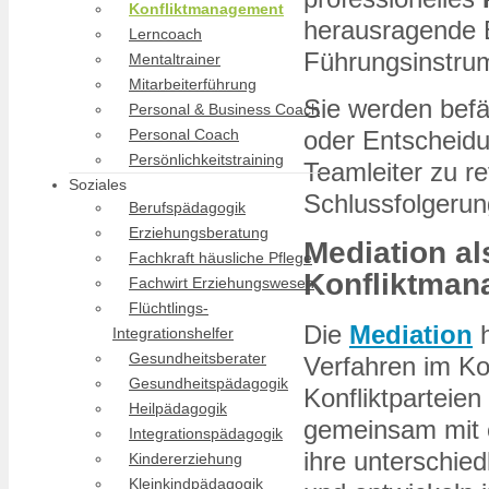
Konfliktmanagement
herausragende 
Lerncoach
Führungsinstru
Mentaltrainer
Mitarbeiterführung
Sie werden befä
Personal & Business Coach
oder Entscheidu
Personal Coach
Persönlichkeitstraining
Teamleiter zu r
Soziales
Schlussfolgerun
Berufspädagogik
Erziehungsberatung
Mediation al
Fachkraft häusliche Pflege
Konfliktma
Fachwirt Erziehungswesen
Flüchtlings-
Die
Mediation
h
Integrationshelfer
Gesundheitsberater
Verfahren im K
Gesundheitspädagogik
Konfliktparteie
Heilpädagogik
gemeinsam mit e
Integrationspädagogik
ihre unterschied
Kindererziehung
Kleinkindpädagogik