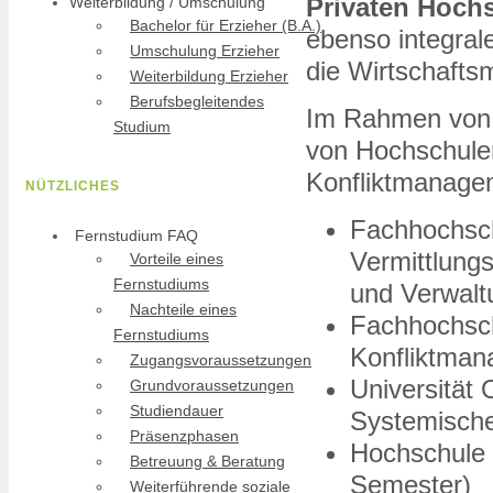
Privaten Hoch
Weiterbildung / Umschulung
Bachelor für Erzieher (B.A.)
ebenso integral
Umschulung Erzieher
die Wirtschafts
Weiterbildung Erzieher
Berufsbegleitendes
Im Rahmen vo
Studium
von Hochschule
Konfliktmanagem
NÜTZLICHES
Fachhochsch
Fernstudium FAQ
Vermittlung
Vorteile eines
Fernstudiums
und Verwalt
Nachteile eines
Fachhochsch
Fernstudiums
Konfliktman
Zugangsvoraussetzungen
Universität
Grundvoraussetzungen
Studiendauer
Systemische
Präsenzphasen
Hochschule 
Betreuung & Beratung
Semester)
Weiterführende soziale