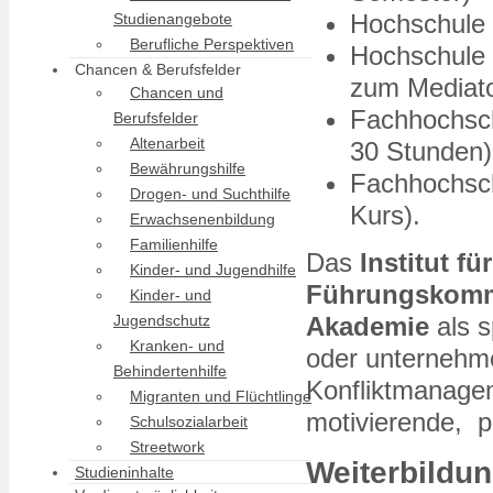
Hochschule 
Studienangebote
Berufliche Perspektiven
Hochschule 
Chancen & Berufsfelder
zum Mediato
Chancen und
Fachhochsch
Berufsfelder
Altenarbeit
30 Stunden)
Bewährungshilfe
Fachhochsch
Drogen- und Suchthilfe
Kurs).
Erwachsenenbildung
Familienhilfe
Das
Institut f
Kinder- und Jugendhilfe
Führungskomm
Kinder- und
Jugendschutz
Akademie
als s
Kranken- und
oder unternehm
Behindertenhilfe
Konfliktmanage
Migranten und Flüchtlinge
motivierende, p
Schulsozialarbeit
Streetwork
Weiterbildu
Studieninhalte