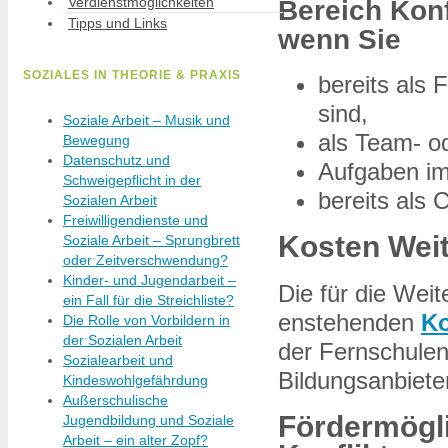
Verdienstmöglichkeiten
Bereich Konf
Tipps und Links
wenn Sie
SOZIALES IN THEORIE & PRAXIS
bereits als 
sind,
Soziale Arbeit – Musik und
als Team- od
Bewegung
Datenschutz und
Aufgaben im
Schweigepflicht in der
bereits als 
Sozialen Arbeit
Freiwilligendienste und
Kosten Wei
Soziale Arbeit – Sprungbrett
oder Zeitverschwendung?
Kinder- und Jugendarbeit –
Die für die We
ein Fall für die Streichliste?
enstehenden
Ko
Die Rolle von Vorbildern in
der Sozialen Arbeit
der Fernschulen
Sozialearbeit und
Bildungsanbieter
Kindeswohlgefährdung
Außerschulische
Fördermögli
Jugendbildung und Soziale
Arbeit – ein alter Zopf?