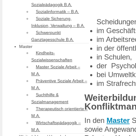
Sozialpädagogik B.A.
Sozialinformatik – B.A.
Soziale Sicherung,
Scheidungen
Inklusion, Verwaltung – B.A.
im Geschäft
Schwerpunkt
im Arbeitsre
Ganztagesschule B.A.
Master
in der öffen
Kindheits-
in Schulen,
Sozialwissenschaften
der Psychol
Master Soziale Arbeit –
bei Umweltko
M.A.
Präventive Soziale Arbeit –
im Strafrech
M.A.
Suchthilfe &
Weiterbildu
Sozialmanagement
Konfliktma
Therapeutisch orientierte –
M.A.
In den
Master
S
Wirtschaftspädagogik –
sowie Angewandt
M.A.