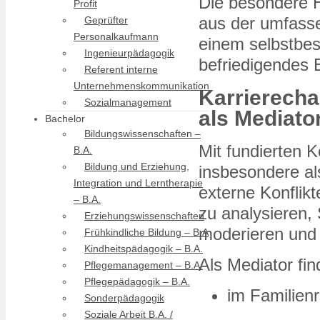
Die besondere H
Profit
aus der umfasse
Geprüfter
Personalkaufmann
einem selbstbes
Ingenieurpädagogik
befriedigendes E
Referent interne
Unternehmenskommunikation
Karrierech
Sozialmanagement
als Mediato
Bachelor
Bildungswissenschaften –
Mit fundierten 
B.A.
Bildung und Erziehung,
insbesondere al
Integration und Lerntherapie
externe Konflikt
– B.A.
zu analysieren,
Erziehungswissenschaften
moderieren und 
Frühkindliche Bildung – B.A
Kindheitspädagogik – B.A.
Als Mediator fin
Pflegemanagement – B.A.
Pflegepädagogik – B.A.
im Familienr
Sonderpädagogik
Soziale Arbeit B.A. /