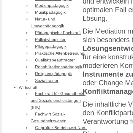
und entwickeln 
Medienpädagogik
optimalen Fall 
Musikpädagogik
Lösung.
Natur- und
Umweltpädagogik
Die Mediation m
Pädagogische Fachkraft
sich besonders 
Palliativbegleiter
Pflegepädagogik
Lösungsentwic
Praktische Altenbetreuung
für eine konstr
Qualitätsbeauftragter
moderieren Konf
Rehabilitationspädagogik
Instrumente zu
Religionspädagogik
Sozialtrainer
oder Change Ma
Wirtschaft
Konfliktmana
Fachkraft für Gesundheits-
und Sozialdienstleistungen
Die inhaltliche 
(IHK)
den Konfliktpar
Fachwirt Sozial-
Verantwortung f
Gesundheitswesen
Geprüfter Betriebswirt Non-