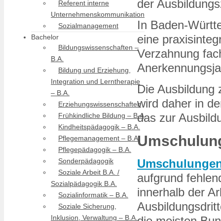
der Ausbildungsz
Referent interne
Unternehmenskommunikation
In Baden-Württe
Sozialmanagement
eine praxisinteg
Bachelor
Bildungswissenschaften –
Verzahnung fach
B.A.
Anerkennungsja
Bildung und Erziehung,
Integration und Lerntherapie
Die Ausbildung 
– B.A.
wird daher in de
Erziehungswissenschaften
das zur Ausbild
Frühkindliche Bildung – B.A
Kindheitspädagogik – B.A.
Umschulung
Pflegemanagement – B.A.
Pflegepädagogik – B.A.
Sonderpädagogik
Umschulungen
Soziale Arbeit B.A. /
aufgrund fehlen
Sozialpädagogik B.A.
innerhalb der Ar
Sozialinformatik – B.A.
Ausbildungsdrit
Soziale Sicherung,
Inklusion, Verwaltung – B.A.
die meisten Bun