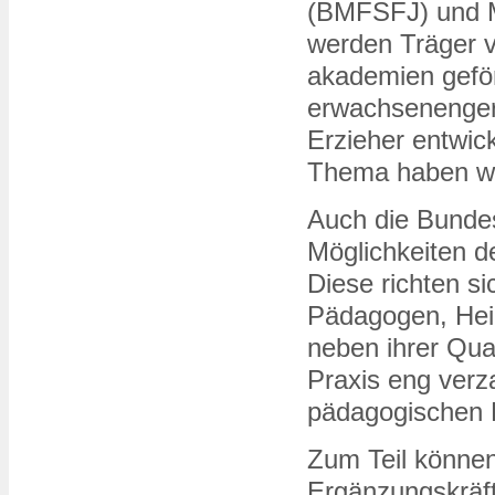
(BMFSFJ) und M
werden Träger v
akademien geför
erwachsenenger
Erzieher entwic
Thema haben wir
Auch die Bundes
Möglichkeiten d
Diese richten s
Pädagogen, Heil
neben ihrer Qual
Praxis eng verz
pädagogischen 
Zum Teil könne
Ergänzungskräft