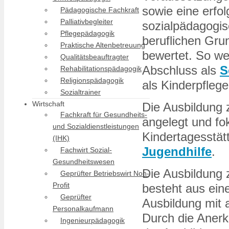
sowie eine erfo
Pädagogische Fachkraft
Palliativbegleiter
sozialpädagogis
Pflegepädagogik
beruflichen Gru
Praktische Altenbetreuung
bewertet. So we
Qualitätsbeauftragter
Abschluss als
S
Rehabilitationspädagogik
Religionspädagogik
als Kinderpflege
Sozialtrainer
Wirtschaft
Die Ausbildung 
Fachkraft für Gesundheits-
angelegt und fok
und Sozialdienstleistungen
Kindertagesstät
(IHK)
Jugendhilfe
.
Fachwirt Sozial-
Gesundheitswesen
Die Ausbildung 
Geprüfter Betriebswirt Non-
Profit
besteht aus ein
Geprüfter
Ausbildung mit 
Personalkaufmann
Durch die Anerk
Ingenieurpädagogik