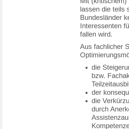
Mit (kritischem
lassen die teils
Bundesländer ke
Interessenten fü
fallen wird.
Aus fachlicher 
Optimierungsmög
die Steiger
bzw. Facha
Teilzeitausb
der konsequ
die Verkürz
durch Anerk
Assistenzau
Kompetenzen