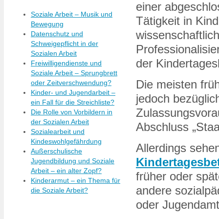
einer abgeschlo
Soziale Arbeit – Musik und
Tätigkeit in Kin
Bewegung
wissenschaftlic
Datenschutz und
Schweigepflicht in der
Professionalisie
Sozialen Arbeit
der Kindertages
Freiwilligendienste und
Soziale Arbeit – Sprungbrett
Die meisten frü
oder Zeitverschwendung?
Kinder- und Jugendarbeit –
jedoch bezüglic
ein Fall für die Streichliste?
Zulassungsvorau
Die Rolle von Vorbildern in
der Sozialen Arbeit
Abschluss „Staa
Sozialearbeit und
Kindeswohlgefährdung
Allerdings sehen
Außerschulische
Kindertagesbe
Jugendbildung und Soziale
Arbeit – ein alter Zopf?
früher oder spät
Kinderarmut – ein Thema für
andere sozialpä
die Soziale Arbeit?
oder Jugendamt