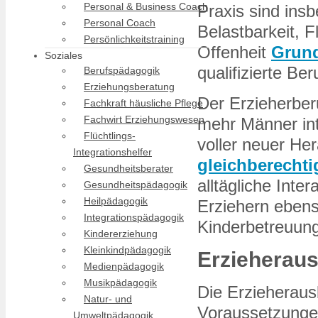
Personal & Business Coach
Praxis sind ins
Personal Coach
Belastbarkeit, Fl
Persönlichkeitstraining
Offenheit
Grun
Soziales
qualifizierte Be
Berufspädagogik
Erziehungsberatung
Der Erzieherber
Fachkraft häusliche Pflege
Fachwirt Erziehungswesen
mehr Männer int
Flüchtlings-
voller neuer He
Integrationshelfer
gleichberechti
Gesundheitsberater
alltägliche Int
Gesundheitspädagogik
Heilpädagogik
Erziehern ebenso
Integrationspädagogik
Kinderbetreuun
Kindererziehung
Kleinkindpädagogik
Erzieherau
Medienpädagogik
Musikpädagogik
Die Erzieherausb
Natur- und
Voraussetzungen
Umweltpädagogik