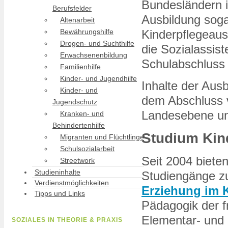
Bundesländern i
Berufsfelder
Ausbildung soga
Altenarbeit
Kinderpflegeaus
Bewährungshilfe
Drogen- und Suchthilfe
die Sozialassist
Erwachsenenbildung
Schulabschluss
Familienhilfe
Kinder- und Jugendhilfe
Inhalte der Aus
Kinder- und
dem Abschluss 
Jugendschutz
Landesebene unt
Kranken- und
Behindertenhilfe
Studium Kin
Migranten und Flüchtlinge
Schulsozialarbeit
Seit 2004 biete
Streetwork
Studieninhalte
Studiengänge z
Verdienstmöglichkeiten
Erziehung im K
Tipps und Links
Pädagogik der f
Elementar- und 
SOZIALES IN THEORIE & PRAXIS