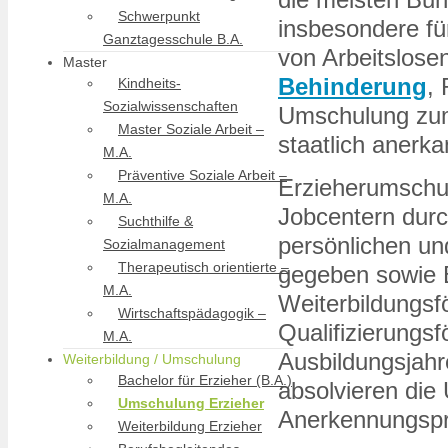
Schwerpunkt
insbesondere fü
Ganztagesschule B.A.
von Arbeitslose
Master
Behinderung
,
Kindheits-
Sozialwissenschaften
Umschulung zum
Master Soziale Arbeit –
staatlich anerk
M.A.
Präventive Soziale Arbeit –
Erzieherumschu
M.A.
Jobcentern dur
Suchthilfe &
persönlichen un
Sozialmanagement
Therapeutisch orientierte –
gegeben sowie B
M.A.
Weiterbildungsf
Wirtschaftspädagogik –
Qualifizierungsf
M.A.
Ausbildungsjahre
Weiterbildung / Umschulung
Bachelor für Erzieher (B.A.)
absolvieren die
Umschulung Erzieher
Anerkennungspr
Weiterbildung Erzieher