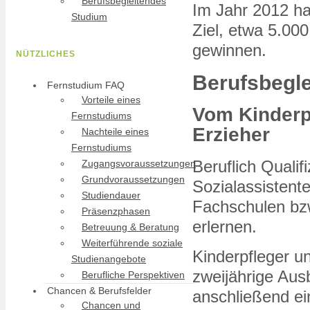
Berufsbegleitendes
Im Jahr 2012 ha
Studium
Ziel, etwa 5.00
gewinnen.
NÜTZLICHES
Berufsbegle
Fernstudium FAQ
Vorteile eines
Vom Kinderp
Fernstudiums
Erzieher
Nachteile eines
Fernstudiums
Beruflich Qualif
Zugangsvoraussetzungen
Grundvoraussetzungen
Sozialassistent
Studiendauer
Fachschulen b
Präsenzphasen
erlernen.
Betreuung & Beratung
Weiterführende soziale
Kinderpfleger un
Studienangebote
zweijährige Aus
Berufliche Perspektiven
Chancen & Berufsfelder
anschließend ei
Chancen und