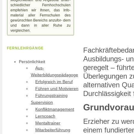
schiedlicher Fernhochschulen
empfehlen wir Ihnen, das Info-
material aller Fernschulen des
gewünschten Bereichs anzufor- dern
und dann in aller Ruhe zu
vergleichen.
Fachkräftebedar
FERNLEHRGÄNGE
Ausbildungs- un
Persönlichkeit
geregelt – führ
Aus-
Überlegungen zur
Weiterbildungspädagoge
Erfolgreich im Beruf
alternativen Qu
Führen und Motivieren
Durchlässigkeit
Führungstraining
Supervision
Grundvoraus
Konfliktmanagement
Lerncoach
Erzieher zu wer
Mentaltrainer
einem fundierte
Mitarbeiterführung