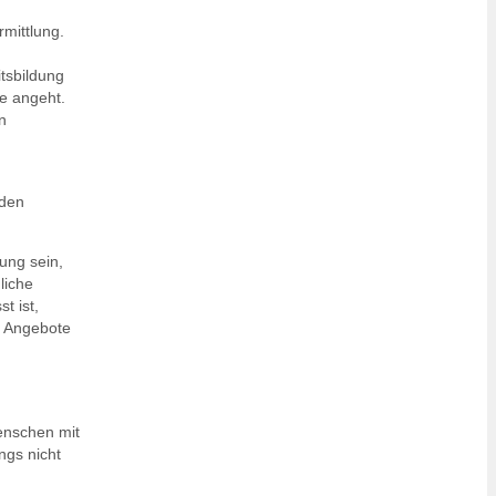
mittlung.
tsbildung
le angeht.
n
nden
ung sein,
liche
t ist,
e Angebote
enschen mit
ngs nicht