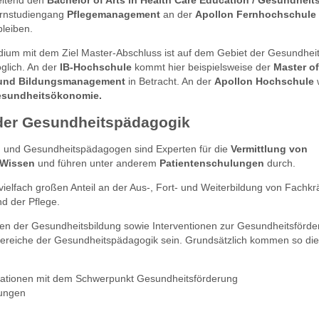
eitend den
Bachelor of Arts in Health Care Education / Gesundhei
ernstudiengang
Pflegemanagement
an der
Apollon Fernhochschule
bleiben.
dium mit dem Ziel Master-Abschluss ist auf dem Gebiet der Gesundhe
glich. An der
IB-Hochschule
kommt hier beispielsweise der
Master of
und Bildungsmanagement
in Betracht. An der
Apollon Hochschule
w
esundheitsökonomie.
n der Gesundheitspädagogik
und Gesundheitspädagogen sind Experten für die
Vermittlung von
 Wissen
und führen unter anderem
Patientenschulungen
durch.
ielfach großen Anteil an der Aus-, Fort- und Weiterbildung von Fachkr
 der Pflege.
en der Gesundheitsbildung sowie Interventionen zur Gesundheitsförd
bereiche der Gesundheitspädagogik sein. Grundsätzlich kommen so die
sationen mit dem Schwerpunkt Gesundheitsförderung
tungen