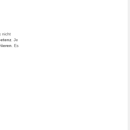
 nicht
petenz
. Je
iieren
. Es