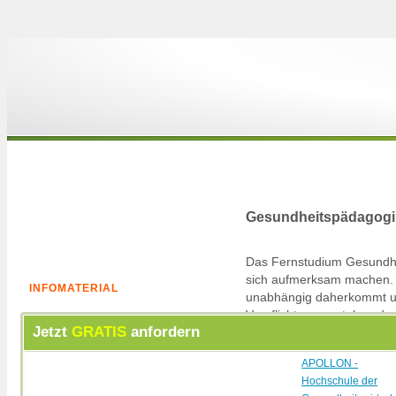
Gesundheitspädagogi
Das Fernstudium Gesundhei
sich aufmerksam machen. Z
INFOMATERIAL
unabhängig daherkommt und 
Verpflichtungen stehen de
Jetzt
GRATIS
anfordern
im Wege. Dass diese Freih
APOLLON -
Hochschule der