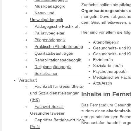
Zunächst sollten sie
päda
Musikpädagogik
Organisationsgeschick
u
Natur- und
mangeln. Davon abgesehen 
Umweltpädagogik
dem Gesundheitswesen, au
Pädagogische Fachkraft
Hier sind vor allem die f
Palliativbegleiter
Pflegepädagogik
Altenpfleger/in
Praktische Altenbetreuung
Gesundheits- und Kr
Qualitätsbeauftragter
Gesundheits- und Ki
Erzieher/in
Rehabilitationspädagogik
Sozialarbeiter/in
Religionspädagogik
Psychotherapeut/in
Sozialtrainer
Medizinische/r Facha
Wirtschaft
Arzt/Ärztin
Fachkraft für Gesundheits-
Inhalte im Fern
und Sozialdienstleistungen
(IHK)
Das Fernstudium Gesundhei
Fachwirt Sozial-
zudem einen
akademische
Gesundheitswesen
den grundständigen Bachel
Geprüfter Betriebswirt Non-
Niveaustufen handelt, erge
Profit