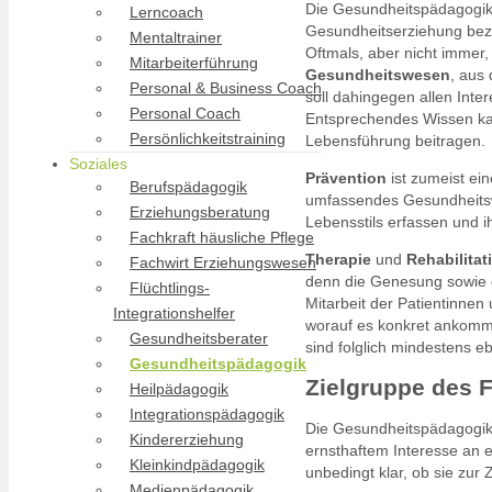
Die Gesundheitspädagogik 
Lerncoach
Gesundheitserziehung beze
Mentaltrainer
Oftmals, aber nicht immer,
Mitarbeiterführung
Gesundheitswesen
, aus
Personal & Business Coach
soll dahingegen allen Inte
Personal Coach
Entsprechendes Wissen kan
Persönlichkeitstraining
Lebensführung beitragen.
Soziales
Prävention
ist zumeist ei
Berufspädagogik
umfassendes Gesundheitsw
Erziehungsberatung
Lebensstils erfassen und 
Fachkraft häusliche Pflege
Therapie
und
Rehabilitat
Fachwirt Erziehungswesen
denn die Genesung sowie 
Flüchtlings-
Mitarbeit der Patientinnen
Integrationshelfer
worauf es konkret ankomm
Gesundheitsberater
sind folglich mindestens e
Gesundheitspädagogik
Zielgruppe des 
Heilpädagogik
Integrationspädagogik
Die Gesundheitspädagogik 
Kindererziehung
ernsthaftem Interesse an 
Kleinkindpädagogik
unbedingt klar, ob sie zu
Medienpädagogik