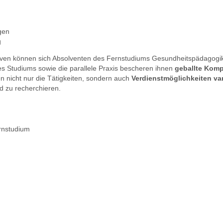
gen
g
ven können sich Absolventen des Fernstudiums Gesundheitspädagogik
es Studiums sowie die parallele Praxis bescheren ihnen
geballte Kom
n nicht nur die Tätigkeiten, sondern auch
Verdienstmöglichkeiten var
nd zu recherchieren.
rnstudium