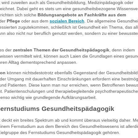
wird zuweilen auch als Gesundheitsbildung, Medizinpädagogik oder
ichnet. Dabei geht es stets um eine gesundheitsbezogene Wissensver
 richten sich solche
Bildungsangebote an Fachkräfte aus dem
 der
Pflege
oder aus dem
sozialen Bereich
. Die allgemeine Gesundhei
ressierten zugutekommen, schließlich ist Gesundheit ein Thema, das al
n also nicht nur beruflich genutzt werden, sondern zu einer bewusste
nes der
zentralen Themen der Gesundheitspädagogik
, denn indem
issen vermittelt wird, können auch Laien die Grundlagen eines gesu
ihren Alltag dementsprechend anpassen.
ion
können nichtsdestotrotz ebenfalls Gegenstand der Gesundheitsbild
der Umgang mit dauerhaften Einschränkungen erfordern eine bestmög
 und Patienten. Diese kann man nur erreichen, wenn Betroffenen bewuss
t. Patientenschulungen und therapiebegleitende psychotherapeutisch
benso wichtig wie grundlegende Aufklärungsarbeit.
Fernstudiums Gesundheitspädagogik
deckt ein breites Spektrum ab und kommt überaus vielseitig daher. M
einem Fernstudium aus dem Bereich des Gesundheitswesens ist allerdi
r Zielgruppe des Fernstudiums Gesundheitspädagogik gehören.