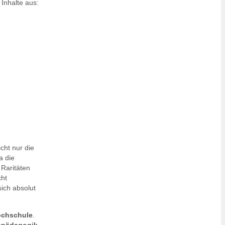
Inhalte aus:
cht nur die
a die
Raritäten
cht
ich absolut
ochschule
.