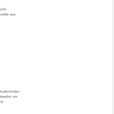
icht
räfte aus
Studierenden
entweder um
he