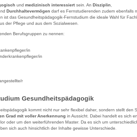
gogisch
und
medizinisch interessiert
sein. An
Disziplin
,
nd
Durchhaltevermögen
darf es Fernstudierenden zudem ebenfalls n
ist das Gesundheitspädagogik-Fernstudium die ideale Wahl für Fachk
s der Pflege und aus dem Sozialwesen.
olgenden Berufsgruppen zu nennen:
ankenpfleger/in
nderkrankenpfleger/in
ngestellte/r
studium Gesundheitspädagogik
tspädagogik kommt nicht nur sehr flexibel daher, sondern stellt den 
n Grad mit voller Anerkennung
in Aussicht. Dabei handelt es sich 
or oder um den weiterführenden Master. Da es sich um unterschiedlic
ben sich auch hinsichtlich der Inhalte gewisse Unterschiede.