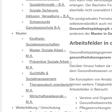
Dort kann man berufsbegl
Sozialinformatik – B.A.
erlangen. Der Bachelor-F
ebenfalls nicht unerwähnt 
Soziale Sicherung,
Inklusion, Verwaltung – B.A.
Ein postgraduales Fernstu
Schwerpunkt
selbstverständlich auch mö
Ganztagesschule B.A.
Gesundheitspädagogik 
Master
anderem der
Master in G
Kindheits-
Arbeitsfelder i
Sozialwissenschaften
Master Soziale Arbeit –
Gesundheitspädagoginnen 
M.A.
gesundheitsbezogenem
Präventive Soziale Arbeit –
Darüber hinaus haben sie v
M.A.
dem Gesundheitswesen und
Suchthilfe &
Sozialmanagement
Die Konzeption von Ansätz
können weitere Tätigkeits
Therapeutisch orientierte –
Arbeitsfelder in Betracht:
M.A.
Wirtschaftspädagogik –
Vereine und Organi
M.A.
Gesundheitseinrich
Weiterbildung / Umschulung
Pflegeeinrichtungen