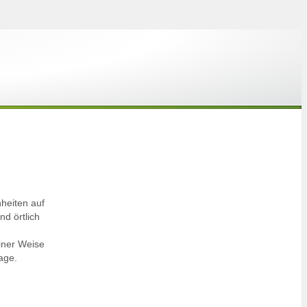
heiten auf
d örtlich
iner Weise
age.