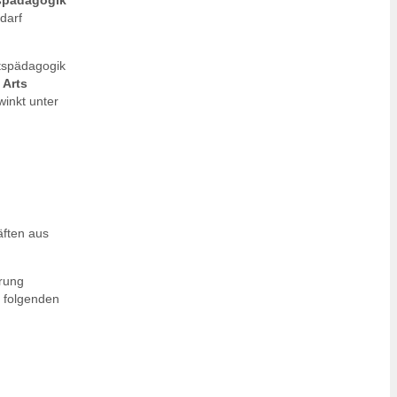
tspädagogik
darf
itspädagogik
 Arts
inkt unter
äften aus
erung
 folgenden