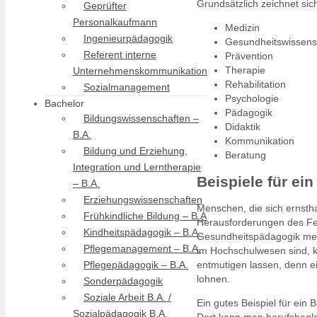
Grundsätzlich zeichnet si
Geprüfter
Personalkaufmann
Medizin
Ingenieurpädagogik
Gesundheitswissens
Referent interne
Prävention
Therapie
Unternehmenskommunikation
Rehabilitation
Sozialmanagement
Psychologie
Bachelor
Pädagogik
Bildungswissenschaften –
Didaktik
B.A.
Kommunikation
Bildung und Erziehung,
Beratung
Integration und Lerntherapie
Beispiele für e
– B.A.
Erziehungswissenschaften
Menschen, die sich ernstha
Frühkindliche Bildung – B.A
Herausforderungen des Fer
Kindheitspädagogik – B.A.
Gesundheitspädagogik mehr
Pflegemanagement – B.A.
im Hochschulwesen sind, k
Pflegepädagogik – B.A.
entmutigen lassen, denn e
lohnen.
Sonderpädagogik
Soziale Arbeit B.A. /
Ein gutes Beispiel für ein
Sozialpädagogik B.A.