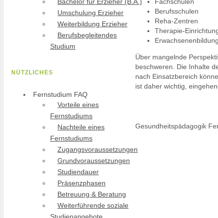
Fachschulen
Bachelor für Erzieher (B.A.)
Berufsschulen
Umschulung Erzieher
Reha-Zentren
Weiterbildung Erzieher
Therapie-Einrichtun
Berufsbegleitendes
Erwachsenenbildun
Studium
Über mangelnde Perspekti
beschweren. Die Inhalte d
NÜTZLICHES
nach Einsatzbereich könne
ist daher wichtig, eingehe
Fernstudium FAQ
Vorteile eines
Fernstudiums
Gesundheitspädagogik Fe
Nachteile eines
Fernstudiums
Zugangsvoraussetzungen
Grundvoraussetzungen
Studiendauer
Präsenzphasen
Betreuung & Beratung
Weiterführende soziale
Studienangebote