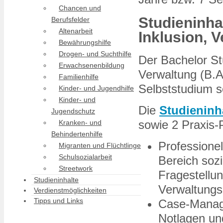
Chancen und
Studieninha
Berufsfelder
Altenarbeit
Inklusion, V
Bewährungshilfe
Drogen- und Suchthilfe
Der Bachelor St
Erwachsenenbildung
Verwaltung (B.A
Familienhilfe
Selbststudium 
Kinder- und Jugendhilfe
Kinder- und
Die
Studieninh
Jugendschutz
sowie 2 Praxis-P
Kranken- und
Behindertenhilfe
Professione
Migranten und Flüchtlinge
Schulsozialarbeit
Bereich soz
Streetwork
Fragestellu
Studieninhalte
Verwaltungs
Verdienstmöglichkeiten
Tipps und Links
Case-Manage
Notlagen un