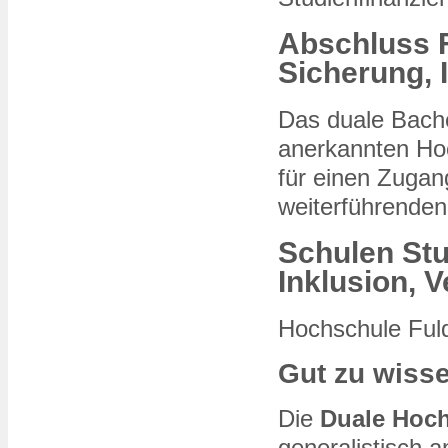
Abschluss 
Sicherung, 
Das duale Bache
anerkannten Hoc
für einen Zuga
weiterführende
Schulen Stu
Inklusion, V
Hochschule Ful
Gut zu wiss
Die
Duale Hoc
generalistisch 