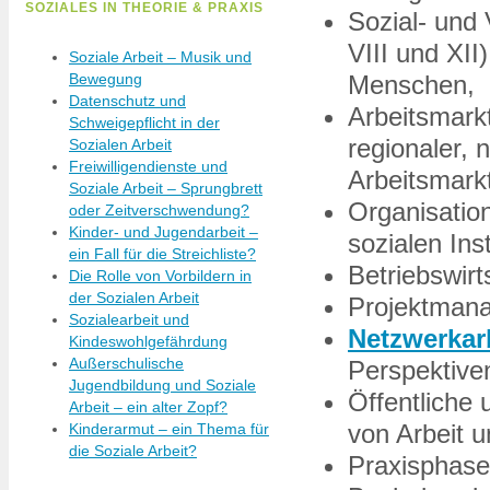
SOZIALES IN THEORIE & PRAXIS
Sozial- und 
VIII und XII
Soziale Arbeit – Musik und
Bewegung
Menschen,
Datenschutz und
Arbeitsmark
Schweigepflicht in der
regionaler, 
Sozialen Arbeit
Freiwilligendienste und
Arbeitsmarkt
Soziale Arbeit – Sprungbrett
Organisatio
oder Zeitverschwendung?
Kinder- und Jugendarbeit –
sozialen Ins
ein Fall für die Streichliste?
Betriebswirt
Die Rolle von Vorbildern in
der Sozialen Arbeit
Projektmana
Sozialearbeit und
Netzwerkar
Kindeswohlgefährdung
Außerschulische
Perspektive
Jugendbildung und Soziale
Öffentliche 
Arbeit – ein alter Zopf?
von Arbeit u
Kinderarmut – ein Thema für
die Soziale Arbeit?
Praxisphas