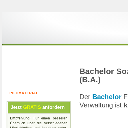
Bachelor Soz
(B.A.)
INFOMATERIAL
Der
Bachelor
Fe
Verwaltung ist
k
Jetzt
GRATIS
anfordern
Empfehlung:
Für einen besseren
Überblick über die verschiedenen
Möglichkeiten und Angebote unter-