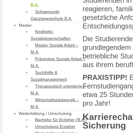
Studierenden in 
B.A.
reagieren, famil
Schwerpunkt
gesetzliche Anf
Ganztagesschule B.A.
Entscheidungss
Master
Kindheits-
Die Studierende
Sozialwissenschaften
Master Soziale Arbeit –
grundlegendem 
M.A.
betriebliche St
Präventive Soziale Arbeit –
aus ihrem beruf
M.A.
Suchthilfe &
PRAXISTIPP!
E
Sozialmanagement
Fernstudiengang
Therapeutisch orientierte –
etwa 25 Stunde
M.A.
Wirtschaftspädagogik –
pro Jahr!
M.A.
Weiterbildung / Umschulung
Karrierecha
Bachelor für Erzieher (B.A.)
Sicherung
Umschulung Erzieher