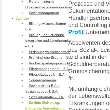
Referent interne
Prozesse und Ve
Unternehmenskommunikation
Dokumentationen
Sozialmanagement
Handlungserford
Bachelor
und Controlling
Bildungswissenschaften –
B.A.
Profit
Unterneh
Bildung und Erziehung,
Integration und Lerntherapie
Absolventen de
– B.A.
das Sozial-, Le
Erziehungswissenschaften
und sind in den
Frühkindliche Bildung – B.A
Schuldnerberatu
Kindheitspädagogik – B.A.
Pflegemanagement – B.A.
Grundsicherung w
Pflegepädagogik – B.A.
fit.
Sonderpädagogik
Soziale Arbeit B.A. /
Mit umfangreic
Sozialpädagogik B.A.
der Lebenswelto
Sozialinformatik – B.A.
Erkrankungen 
Soziale Sicherung,
Inklusion, Verwaltung –