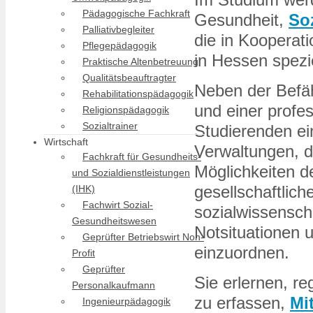
Pädagogische Fachkraft
Gesundheit,
So
Palliativbegleiter
die in Kooperat
Pflegepädagogik
in Hessen spezi
Praktische Altenbetreuung
Qualitätsbeauftragter
Neben der Befäh
Rehabilitationspädagogik
und einer profe
Religionspädagogik
Sozialtrainer
Studierenden ei
Wirtschaft
Verwaltungen, 
Fachkraft für Gesundheits-
Möglichkeiten d
und Sozialdienstleistungen
gesellschaftlic
(IHK)
Fachwirt Sozial-
sozialwissenscha
Gesundheitswesen
Notsituationen 
Geprüfter Betriebswirt Non-
einzuordnen.
Profit
Geprüfter
Sie erlernen, r
Personalkaufmann
zu erfassen,
Mi
Ingenieurpädagogik