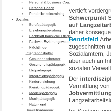
Personal & Business Coach
Personal Coach
vertieft vorder
Persönlichkeitstraining
Schwerpunkt So
Soziales
auf Langzeitarb
Berufspädagogik
Erziehungsberatung
daher konsequen
Fachkraft häusliche Pflege
Berufsfeld
Arbe
Fachwirt Erziehungswesen
zugeschnitten un
Flüchtlings-
Sozialämtern, J
Integrationshelfer
Gesundheitsberater
aber auch an Int
Gesundheitspädagogik
sozialen Verwal
Heilpädagogik
Integrationspädagogik
Der
interdiszip
Kindererziehung
Vermittlung vo
Kleinkindpädagogik
Jobvermittlung
Medienpädagogik
Musikpädagogik
Langzeitarbeitsl
Natur- und
Im Studium we
Umweltpädagogik