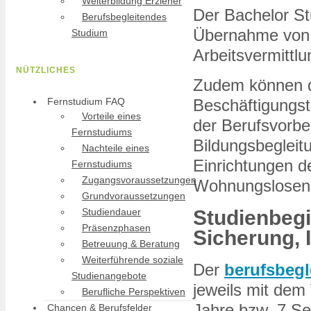
Weiterbildung Erzieher
Der Bachelor St
Berufsbegleitendes
Übernahme von L
Studium
Arbeitsvermittlu
NÜTZLICHES
Zudem können di
Beschäftigungst
Fernstudium FAQ
Vorteile eines
der Berufsvorbe
Fernstudiums
Bildungsbegleitu
Nachteile eines
Einrichtungen de
Fernstudiums
Zugangsvoraussetzungen
Wohnungslosenhi
Grundvoraussetzungen
Studiendauer
Studienbegi
Präsenzphasen
Sicherung, 
Betreuung & Beratung
Weiterführende soziale
Der
berufsbegl
Studienangebote
jeweils mit dem
Berufliche Perspektiven
Jahre bzw. 7 Se
Chancen & Berufsfelder