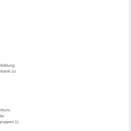
rbildung
nbank zu
nform,
die
gruppen (z.