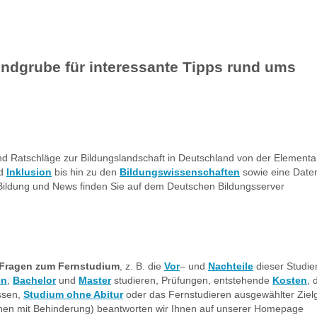
undgrube für interessante Tipps rund ums
und Ratschläge zur Bildungslandschaft in Deutschland von der Elementa
d
Inklusion
bis hin zu den
Bildungswissenschaften
sowie eine Date
r Bildung und News finden Sie auf dem Deutschen Bildungsserver
Fragen zum
Fernstudium
, z. B. die
Vor
– und
Nachteile
dieser Studie
en
,
Bachelor
und
Master
studieren, Prüfungen, entstehende
Kosten
, 
ssen,
Studium ohne Abitur
oder das Fernstudieren ausgewählter Ziel
schen mit Behinderung) beantworten wir Ihnen auf unserer Homepage