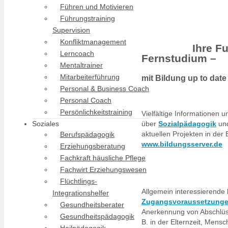
Führen und Motivieren
Führungstraining
Supervision
Konfliktmanagement
Ihre F
Lerncoach
Fernstudium –
Mentaltrainer
Mitarbeiterführung
mit Bildung up to date
Personal & Business Coach
Personal Coach
Persönlichkeitstraining
Vielfältige Informationen 
über
Sozialpädagogik
un
Soziales
aktuellen Projekten in de
Berufspädagogik
www.bildungsserver.de
Erziehungsberatung
Fachkraft häusliche Pflege
Fachwirt Erziehungswesen
Flüchtlings-
Allgemein interessierende
Integrationshelfer
Zugangsvoraussetzung
Gesundheitsberater
Anerkennung von Abschlü
Gesundheitspädagogik
B. in der Elternzeit, Men