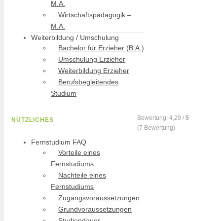
M.A.
Wirtschaftspädagogik –
M.A.
Weiterbildung / Umschulung
Bachelor für Erzieher (B.A.)
Umschulung Erzieher
Weiterbildung Erzieher
Berufsbegleitendes
Studium
Bewertung:
4,29
/
5
NÜTZLICHES
(
7
Bewertung)
Fernstudium FAQ
Vorteile eines
Fernstudiums
Nachteile eines
Fernstudiums
Zugangsvoraussetzungen
Grundvoraussetzungen
Studiendauer