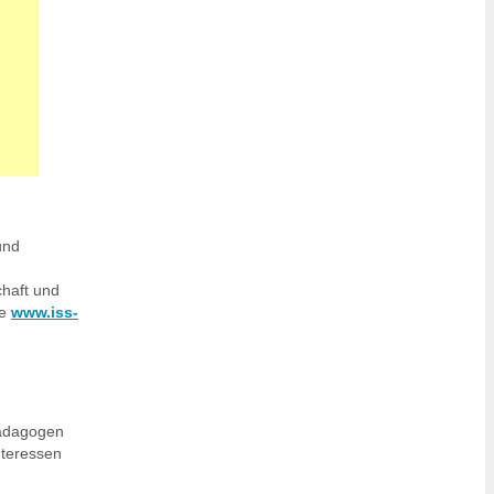
und
chaft und
te
www.iss-
lpädagogen
Interessen