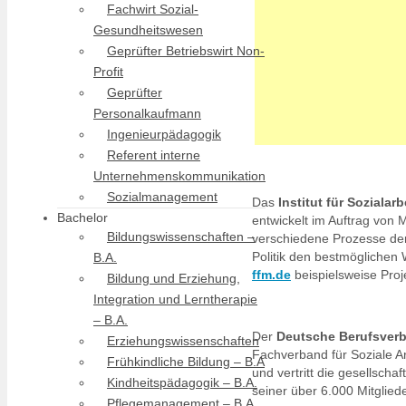
Fachwirt Sozial-
Gesundheitswesen
Geprüfter Betriebswirt Non-
Profit
Geprüfter
Personalkaufmann
Ingenieurpädagogik
Referent interne
Unternehmenskommunikation
Sozialmanagement
Das
Institut für Sozialar
Bachelor
entwickelt im Auftrag von
Bildungswissenschaften –
verschiedene Prozesse der 
Politik den bestmöglichen 
B.A.
ffm.de
beispielsweise Proj
Bildung und Erziehung,
Integration und Lerntherapie
– B.A.
Der
Deutsche Berufsverba
Erziehungswissenschaften
Fachverband für Soziale Ar
Frühkindliche Bildung – B.A
und vertritt die gesellscha
Kindheitspädagogik – B.A.
seiner über 6.000 Mitglied
Pflegemanagement – B.A.