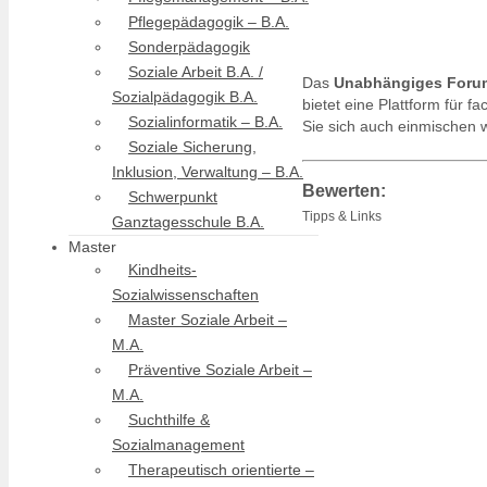
Pflegepädagogik – B.A.
Sonderpädagogik
Soziale Arbeit B.A. /
Das
Unabhängiges Forum 
Sozialpädagogik B.A.
bietet eine Plattform für f
Sozialinformatik – B.A.
Sie sich auch einmischen w
Soziale Sicherung,
Inklusion, Verwaltung – B.A.
Bewerten:
Schwerpunkt
Tipps & Links
Ganztagesschule B.A.
Master
Kindheits-
Sozialwissenschaften
Master Soziale Arbeit –
M.A.
Präventive Soziale Arbeit –
M.A.
Suchthilfe &
Sozialmanagement
Therapeutisch orientierte –