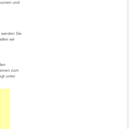
nkursen und
, werden Sie
llen wir
len
ationen zum
egt unter