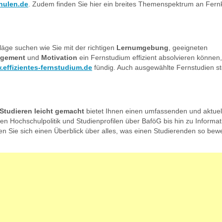
hulen.de
. Zudem finden Sie hier ein breites Themenspektrum an Fer
äge suchen wie Sie mit der richtigen
Lernumgebung
, geeigneten
agement
und
Motivation
ein Fernstudium effizient absolvieren können
effizientes-fernstudium.de
fündig. Auch ausgewählte Fernstudien ste
Studieren leicht gemacht
bietet Ihnen einen umfassenden und aktuel
len Hochschulpolitik und Studienprofilen über BaföG bis hin zu Inform
n Sie sich einen Überblick über alles, was einen Studierenden so bew