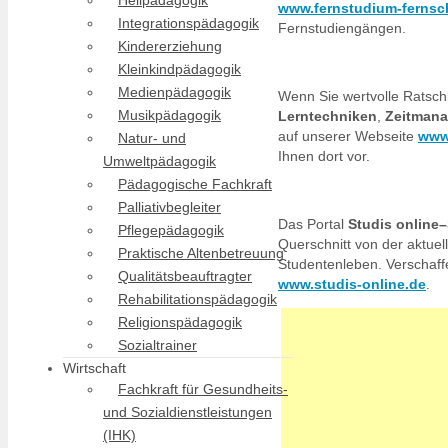
Heilpädagogik
www.fernstudium-fernsc
Integrationspädagogik
Fernstudiengängen.
Kindererziehung
Kleinkindpädagogik
Medienpädagogik
Wenn Sie wertvolle Ratschl
Musikpädagogik
Lerntechniken
,
Zeitman
auf unserer Webseite
www.
Natur- und
Ihnen dort vor.
Umweltpädagogik
Pädagogische Fachkraft
Palliativbegleiter
Das Portal
Studis online–
Pflegepädagogik
Querschnitt von der aktuel
Praktische Altenbetreuung
Studentenleben. Verschaffe
Qualitätsbeauftragter
www.studis-online.de
.
Rehabilitationspädagogik
Religionspädagogik
Sozialtrainer
Wirtschaft
Fachkraft für Gesundheits-
und Sozialdienstleistungen
(IHK)