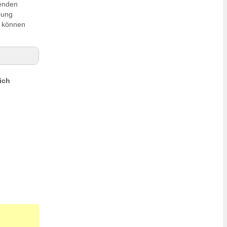
tenden
bung
n können
ich