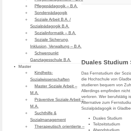
Pflegepädagogik – B.A.
Sonderpädagogik
Soziale Arbeit B.A. /
Sozialpädagogik B.A.
Sozialinformatik – B.A.
Soziale Sicherung,
Inklusion, Verwaltung – B.A.
Schwerpunkt
Ganztagesschule B.A.
Duales Studium 
Master
Kindheits-
Das Fernstudium der Sozial
die Hochschule von Gladb
Sozialwissenschaften
studieren bequem von Zuh
Master Soziale Arbeit –
Allerdings empfinden nich
M.A.
verloren. Wer berufstätig i
Präventive Soziale Arbeit –
Alternative zum Fernstudi
M.A.
Sozialpädagogik in Gladbe
Suchthilfe &
Duales Studium
Sozialmanagement
Teilzeitstudium
Therapeutisch orientierte –
Abendstudium