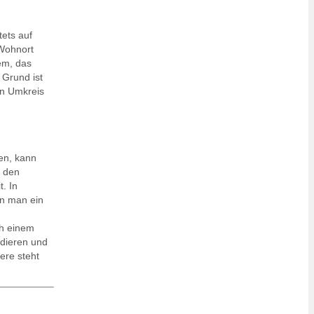
ets auf
 Wohnort
em, das
 Grund ist
en Umkreis
en, kann
n den
. In
en man ein
ch einem
dieren und
ere steht