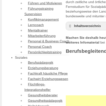
durch zeitliche und örtlic
Führen und Motivieren
Fernstudium für Sozialpäd
Führungstraining
beziehungsweise den Land
Supervision
bundesweite und mitunter 
Konfliktmanagement
Lerncoach
Inhaltsverzeichnis
Mentaltrainer
Berufsbegleitende
Mitarbeiterführung
Machen Sie deshalb heut
Duales Studium Soz
Personal & Business Coach
weiteres Infomaterial
bei 
Sozialpädagogik st
Personal Coach
Berufsbegleiten
Persönlichkeitstraining
Soziales
Berufspädagogik
Erziehungsberatung
Fachkraft häusliche Pflege
Fachwirt Erziehungswesen
Flüchtlings-
Integrationshelfer
Gesundheitsberater
Gesundheitspädagogik