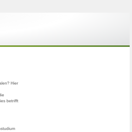
alen? Hier
die
s betrifft
nstudium