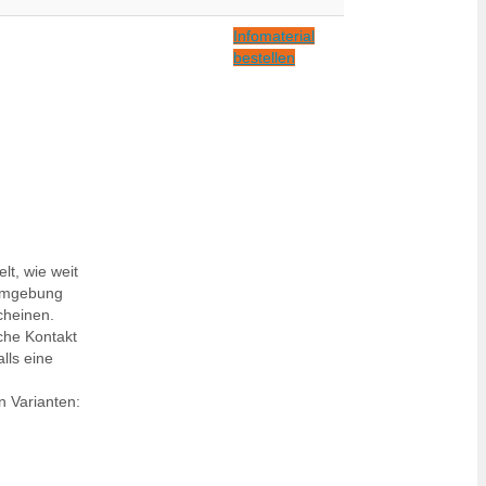
Infomaterial
bestellen
lt, wie weit
 Umgebung
cheinen.
che Kontakt
lls eine
n Varianten: