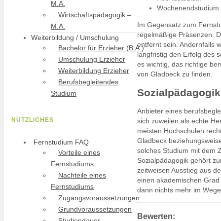
M.A.
Wochenendstudium
Wirtschaftspädagogik –
Im Gegensatz zum Fernstud
M.A.
regelmäßige Präsenzen. De
Weiterbildung / Umschulung
entfernt sein. Andernfalls
Bachelor für Erzieher (B.A.)
langfristig den Erfolg de
Umschulung Erzieher
es wichtig, das richtige 
Weiterbildung Erzieher
von Gladbeck zu finden.
Berufsbegleitendes
Sozialpädagogik
Studium
Anbieter eines berufsbegl
NÜTZLICHES
sich zuweilen als echte H
meisten Hochschulen recht 
Gladbeck beziehungsweise 
Fernstudium FAQ
solches Studium mit dem Z
Vorteile eines
Sozialpädagogik gehört zu
Fernstudiums
zeitweisen Ausstieg aus 
Nachteile eines
einen akademischen Grad m
Fernstudiums
dann nichts mehr im Wege
Zugangsvoraussetzungen
Grundvoraussetzungen
Bewerten:
Studiendauer