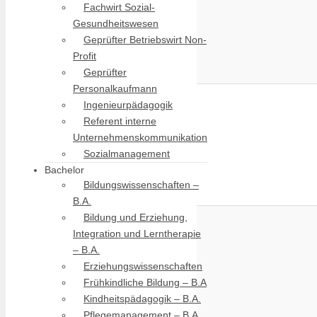
Fachwirt Sozial-
Gesundheitswesen
Geprüfter Betriebswirt Non-
Profit
Geprüfter
Personalkaufmann
Ingenieurpädagogik
Referent interne
Unternehmenskommunikation
Sozialmanagement
Bachelor
Bildungswissenschaften –
B.A.
Bildung und Erziehung,
Integration und Lerntherapie
– B.A.
Erziehungswissenschaften
Frühkindliche Bildung – B.A
Kindheitspädagogik – B.A.
Pflegemanagement – B.A.