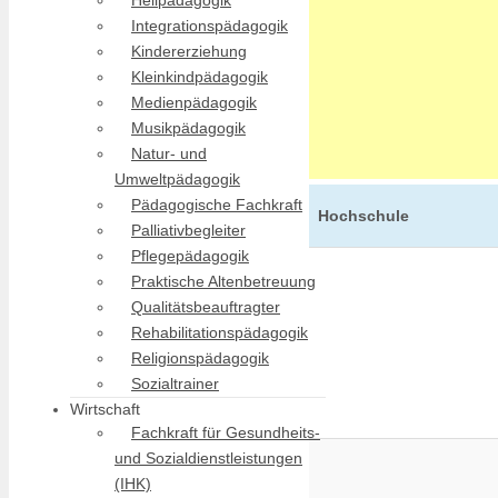
Heilpädagogik
Integrationspädagogik
Kindererziehung
Kleinkindpädagogik
Medienpädagogik
Musikpädagogik
Natur- und
Umweltpädagogik
Pädagogische Fachkraft
Hochschule
Palliativbegleiter
Pflegepädagogik
Praktische Altenbetreuung
Qualitätsbeauftragter
Rehabilitationspädagogik
Religionspädagogik
Sozialtrainer
Wirtschaft
Fachkraft für Gesundheits-
und Sozialdienstleistungen
(IHK)