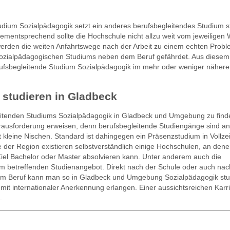
ium Sozialpädagogik setzt ein anderes berufsbegleitendes Studium st
mentsprechend sollte die Hochschule nicht allzu weit vom jeweiligen
 werden die weiten Anfahrtswege nach der Arbeit zu einem echten Probl
s sozialpädagogischen Studiums neben dem Beruf gefährdet. Aus diesem
berufsbegleitende Studium Sozialpädagogik im mehr oder weniger näher
 studieren in Gladbeck
eitenden Studiums Sozialpädagogik in Gladbeck und Umgebung zu find
erausforderung erweisen, denn berufsbegleitende Studiengänge sind a
kleine Nischen. Standard ist dahingegen ein Präsenzstudium in Vollzeit
der Region existieren selbstverständlich einige Hochschulen, an den
iel Bachelor oder Master absolvieren kann. Unter anderem auch die
m betreffenden Studienangebot. Direkt nach der Schule oder auch na
dem Beruf kann man so in Gladbeck und Umgebung Sozialpädagogik stu
it internationaler Anerkennung erlangen. Einer aussichtsreichen Karri
.