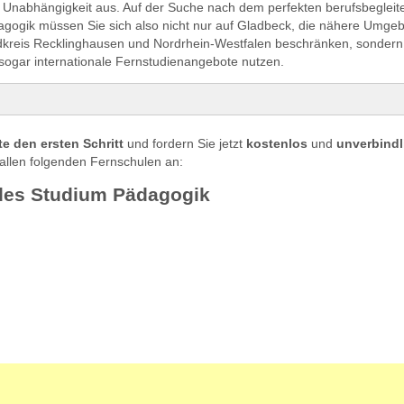
he Unabhängigkeit aus. Auf der Suche nach dem perfekten berufsbeglei
agogik müssen Sie sich also nicht nur auf Gladbeck, die nähere Umge
kreis Recklinghausen und Nordrhein-Westfalen beschränken, sonder
sogar internationale Fernstudienangebote nutzen.
s Studium Pädagogik
e den ersten Schritt
und fordern Sie jetzt
kostenlos
und
unverbindl
ialpädagogik in Gladbeck studieren
allen folgenden Fernschulen an:
udieren in Gladbeck
des Studium Pädagogik