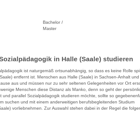
Bachelor /
Master
ozialpädagogik in Halle (Saale) studieren
pädagogik ist naturgemäß ortsunabhängig, so dass es keine Rolle spie
(Saale) entfernt ist. Menschen aus Halle (Saale) in Sachsen-Anhalt u
ause aus und müssen nur zu sehr seltenen Gelegenheiten vor Ort ers
t wenige Menschen diese Distanz als Manko, denn so geht der persönli
st und parallel Sozialpädagogik studieren möchte, sollte so gegebenenfa
um suchen und mit einem anderweitigen berufsbegleitenden Studium
Saale) vorliebnehmen. Zur Auswahl stehen dabei in der Regel die folg