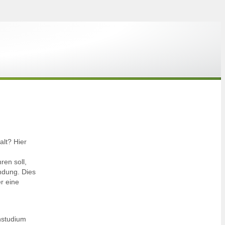
alt? Hier
ren soll,
ndung. Dies
er eine
nstudium