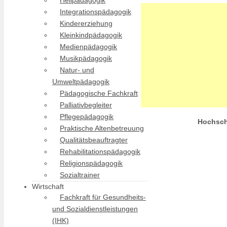
Heilpädagogik
Integrationspädagogik
Kindererziehung
Kleinkindpädagogik
Medienpädagogik
Musikpädagogik
Natur- und
Umweltpädagogik
Pädagogische Fachkraft
Palliativbegleiter
Pflegepädagogik
Hochsch
Praktische Altenbetreuung
Qualitätsbeauftragter
Rehabilitationspädagogik
Religionspädagogik
Sozialtrainer
Wirtschaft
Fachkraft für Gesundheits-
und Sozialdienstleistungen
(IHK)