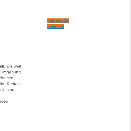
Infomaterial
bestellen
lt, wie weit
nd Umgebung
cheinen.
che Kontakt
lls eine
enden