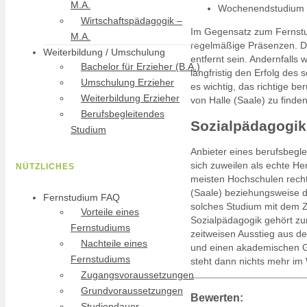
M.A.
Wochenendstudium
Wirtschaftspädagogik –
Im Gegensatz zum Fernstud
M.A.
regelmäßige Präsenzen. De
Weiterbildung / Umschulung
entfernt sein. Andernfalls
Bachelor für Erzieher (B.A.)
langfristig den Erfolg de
Umschulung Erzieher
es wichtig, das richtige 
Weiterbildung Erzieher
von Halle (Saale) zu finden
Berufsbegleitendes
Sozialpädagogik 
Studium
Anbieter eines berufsbegl
sich zuweilen als echte H
NÜTZLICHES
meisten Hochschulen recht 
(Saale) beziehungsweise d
Fernstudium FAQ
solches Studium mit dem Z
Vorteile eines
Sozialpädagogik gehört zu
Fernstudiums
zeitweisen Ausstieg aus d
Nachteile eines
und einen akademischen Gr
Fernstudiums
steht dann nichts mehr im
Zugangsvoraussetzungen
Grundvoraussetzungen
Bewerten:
Studiendauer