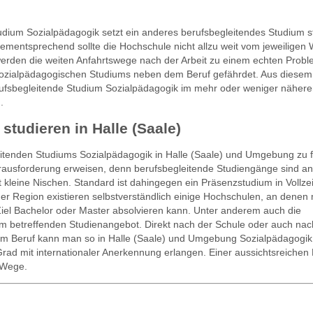
ium Sozialpädagogik setzt ein anderes berufsbegleitendes Studium st
mentsprechend sollte die Hochschule nicht allzu weit vom jeweiligen
 werden die weiten Anfahrtswege nach der Arbeit zu einem echten Probl
s sozialpädagogischen Studiums neben dem Beruf gefährdet. Aus diesem
berufsbegleitende Studium Sozialpädagogik im mehr oder weniger näher
.
studieren in Halle (Saale)
eitenden Studiums Sozialpädagogik in Halle (Saale) und Umgebung zu 
erausforderung erweisen, denn berufsbegleitende Studiengänge sind a
kleine Nischen. Standard ist dahingegen ein Präsenzstudium in Vollzeit
er Region existieren selbstverständlich einige Hochschulen, an denen
iel Bachelor oder Master absolvieren kann. Unter anderem auch die
m betreffenden Studienangebot. Direkt nach der Schule oder auch na
em Beruf kann man so in Halle (Saale) und Umgebung Sozialpädagogik
ad mit internationaler Anerkennung erlangen. Einer aussichtsreichen 
 Wege.