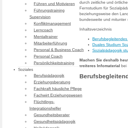
durch zeitliche und örtlic
Führen und Motivieren
Fernstudium für Sozialpäd
Führungstraining
beziehungsweise den Land
Supervision
bundesweite und mitunter 
Konfliktmanagement
Inhaltsverzeichnis
Lerncoach
Mentaltrainer
Berufsbegleitendes
Mitarbeiterführung
Duales Studium Sozi
Personal & Business Coach
Sozialpädagogik stu
Personal Coach
Machen Sie deshalb heut
Persönlichkeitstraining
weiteres Infomaterial
bei 
Soziales
Berufsbegleiten
Berufspädagogik
Erziehungsberatung
Fachkraft häusliche Pflege
Fachwirt Erziehungswesen
Flüchtlings-
Integrationshelfer
Gesundheitsberater
Gesundheitspädagogik