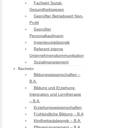
Fachwirt Sozial-
Gesundheitswesen
Geprüfter Betriebswirt Non-
Profit
Geprüfter
Personalkaufmann
Ingenieurpädagogik
Referent interne
Unternehmenskommunikation
Sozialmanagement
Bachelor
Bildungswissenschaften –
B.A.
Bildung und Erziehung,
Integration und Lerntherapie
– B.A.
Erziehungswissenschaften
Frühkindliche Bildung – B.A
Kindheitspädagogik – B.A.
Pflegemanagement – B.A.