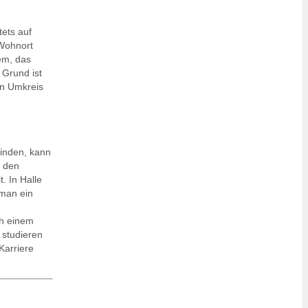
ets auf
 Wohnort
em, das
 Grund ist
en Umkreis
finden, kann
n den
. In Halle
 man ein
ch einem
 studieren
Karriere