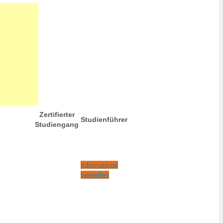
Zertifierter
Studienführer
Studiengang
Infomaterial
bestellen