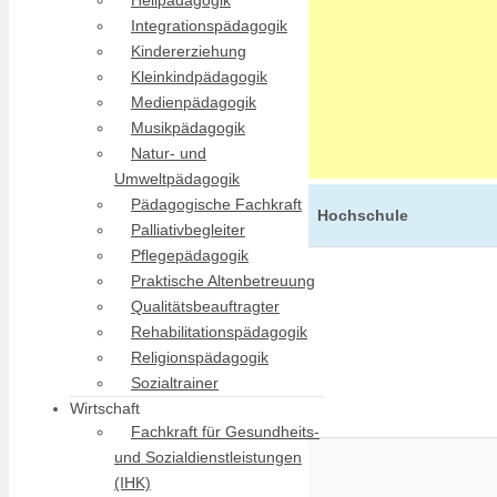
Heilpädagogik
Integrationspädagogik
Kindererziehung
Kleinkindpädagogik
Medienpädagogik
Musikpädagogik
Natur- und
Umweltpädagogik
Pädagogische Fachkraft
Hochschule
Palliativbegleiter
Pflegepädagogik
Praktische Altenbetreuung
Qualitätsbeauftragter
Rehabilitationspädagogik
Religionspädagogik
Sozialtrainer
Wirtschaft
Fachkraft für Gesundheits-
und Sozialdienstleistungen
(IHK)