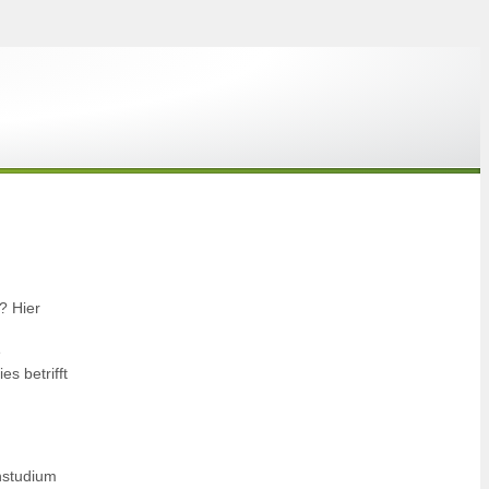
? Hier
e
s betrifft
nstudium