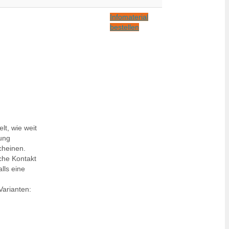
Infomaterial
bestellen
lt, wie weit
bung
cheinen.
che Kontakt
lls eine
Varianten: