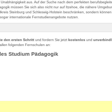
he Unabhängigkeit aus. Auf der Suche nach dem perfekten berufsbeglei
agogik müssen Sie sich also nicht nur auf Itzehoe, die nähere Umgebu
kreis Steinburg und Schleswig-Holstein beschränken, sondern können
sogar internationale Fernstudienangebote nutzen.
s Studium Pädagogik
e den ersten Schritt
und fordern Sie jetzt
kostenlos
und
unverbindl
ialpädagogik in Itzehoe studieren
allen folgenden Fernschulen an:
udieren in Itzehoe
des Studium Pädagogik