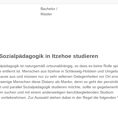
Bachelor /
Master
Sozialpädagogik in Itzehoe studieren
pädagogik ist naturgemäß ortsunabhängig, so dass es keine Rolle spie
e entfernt ist. Menschen aus Itzehoe in Schleswig-Holstein und Umge
ause aus und müssen nur zu sehr seltenen Gelegenheiten vor Ort ers
t wenige Menschen diese Distanz als Manko, denn so geht der persönli
st und parallel Sozialpädagogik studieren möchte, sollte so gegebenenfa
um suchen und mit einem anderweitigen berufsbegleitenden Studium
 vorliebnehmen. Zur Auswahl stehen dabei in der Regel die folgenden 