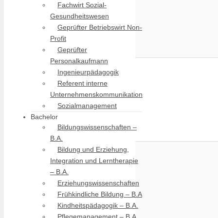
Fachwirt Sozial-
Gesundheitswesen
Geprüfter Betriebswirt Non-
Profit
Geprüfter
Personalkaufmann
Ingenieurpädagogik
Referent interne
Unternehmenskommunikation
Sozialmanagement
Bachelor
Bildungswissenschaften –
B.A.
Bildung und Erziehung,
Integration und Lerntherapie
– B.A.
Erziehungswissenschaften
Frühkindliche Bildung – B.A
Kindheitspädagogik – B.A.
Pflegemanagement – B.A.