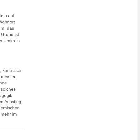
ets auf
 Wohnort
em, das
 Grund ist
en Umkreis
, kann sich
 meisten
ehoe
 solches
agogik
en Ausstieg
ademischen
s mehr im