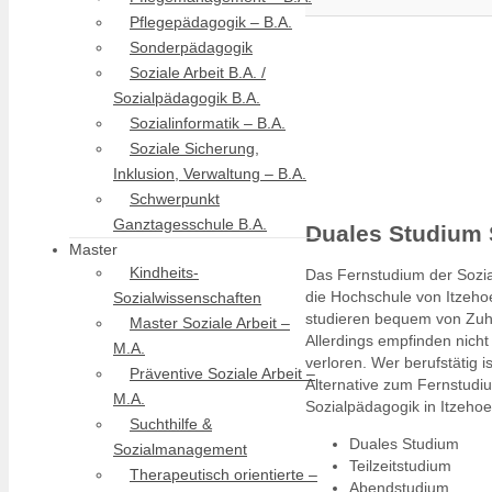
Pflegepädagogik – B.A.
Sonderpädagogik
Soziale Arbeit B.A. /
Sozialpädagogik B.A.
Sozialinformatik – B.A.
Soziale Sicherung,
Inklusion, Verwaltung – B.A.
Schwerpunkt
Ganztagesschule B.A.
Duales Studium 
Master
Kindheits-
Das Fernstudium der Sozial
die Hochschule von Itzeho
Sozialwissenschaften
studieren bequem von Zuh
Master Soziale Arbeit –
Allerdings empfinden nich
M.A.
verloren. Wer berufstätig i
Präventive Soziale Arbeit –
Alternative zum Fernstudi
M.A.
Sozialpädagogik in Itzehoe
Suchthilfe &
Duales Studium
Sozialmanagement
Teilzeitstudium
Therapeutisch orientierte –
Abendstudium