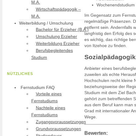
M.A.
Wochenendstudium
Wirtschaftspädagogik –
Im Gegensatz zum Fernstud
M.A.
regelmäßige Präsenzen. De
Weiterbildung / Umschulung
entfernt sein. Andernfalls
Bachelor für Erzieher (B.A.)
langfristig den Erfolg de
Umschulung Erzieher
es wichtig, das richtige 
Weiterbildung Erzieher
von Itzehoe zu finden.
Berufsbegleitendes
Sozialpädagogik 
Studium
Anbieter eines berufsbegl
NÜTZLICHES
zuweilen als echte Heraus
Hochschulen recht kleine N
beziehungsweise der Regio
Fernstudium FAQ
Studium mit dem Ziel Bach
Vorteile eines
gehört zum betreffenden S
Fernstudiums
aus dem Beruf kann man s
Nachteile eines
Grad mit internationaler A
Fernstudiums
Wege.
Zugangsvoraussetzungen
Grundvoraussetzungen
Bewerten:
Studiendauer