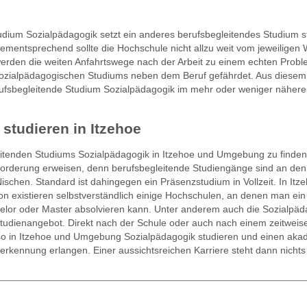
ium Sozialpädagogik setzt ein anderes berufsbegleitendes Studium st
mentsprechend sollte die Hochschule nicht allzu weit vom jeweiligen
 werden die weiten Anfahrtswege nach der Arbeit zu einem echten Probl
s sozialpädagogischen Studiums neben dem Beruf gefährdet. Aus diesem
berufsbegleitende Studium Sozialpädagogik im mehr oder weniger näher
studieren in Itzehoe
eitenden Studiums Sozialpädagogik in Itzehoe und Umgebung zu finden
forderung erweisen, denn berufsbegleitende Studiengänge sind an den
ischen. Standard ist dahingegen ein Präsenzstudium in Vollzeit. In Itz
n existieren selbstverständlich einige Hochschulen, an denen man ein
elor oder Master absolvieren kann. Unter anderem auch die Sozialpäd
tudienangebot. Direkt nach der Schule oder auch nach einem zeitweis
o in Itzehoe und Umgebung Sozialpädagogik studieren und einen ak
nerkennung erlangen. Einer aussichtsreichen Karriere steht dann nicht