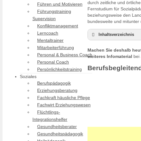
durch zeitliche und örtlic
Führen und Motivieren
Fernstudium für Sozialpäd
Führungstraining
beziehungsweise den Land
Supervision
bundesweite und mitunter 
Konfliktmanagement
Lerncoach
Inhaltsverzeichnis
Mentaltrainer
Berufsbegleitende
Mitarbeiterführung
Machen Sie deshalb heut
Duales Studium Soz
Personal & Business Coach
weiteres Infomaterial
bei 
Sozialpädagogik st
Personal Coach
Berufsbegleiten
Persönlichkeitstraining
Soziales
Berufspädagogik
Erziehungsberatung
Fachkraft häusliche Pflege
Fachwirt Erziehungswesen
Flüchtlings-
Integrationshelfer
Gesundheitsberater
Gesundheitspädagogik