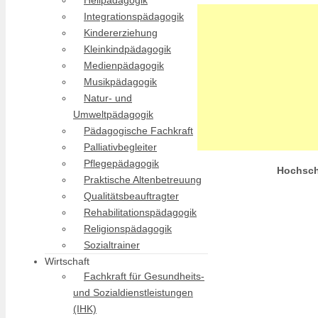
Heilpädagogik
Integrationspädagogik
Kindererziehung
Kleinkindpädagogik
Medienpädagogik
Musikpädagogik
Natur- und
Umweltpädagogik
Pädagogische Fachkraft
Palliativbegleiter
Pflegepädagogik
Hochsch
Praktische Altenbetreuung
Qualitätsbeauftragter
Rehabilitationspädagogik
Religionspädagogik
Sozialtrainer
Wirtschaft
Fachkraft für Gesundheits-
und Sozialdienstleistungen
(IHK)