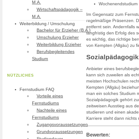
M.A.
Wochenendstudium
Wirtschaftspädagogik –
Im Gegensatz zum Fernstud
M.A.
regelmäßige Präsenzen. De
Weiterbildung / Umschulung
entfernt sein. Andernfalls
Bachelor für Erzieher (B.A.)
langfristig den Erfolg de
Umschulung Erzieher
es wichtig, das richtige 
Weiterbildung Erzieher
von Kempten (Allgäu) zu f
Berufsbegleitendes
Sozialpädagogik 
Studium
Anbieter eines berufsbegl
kann sich zuweilen als ec
NÜTZLICHES
meisten Hochschulen recht 
Kempten (Allgäu) beziehun
Fernstudium FAQ
man ein solches Studium m
Vorteile eines
Sozialpädagogik gehört zu
Fernstudiums
zeitweisen Ausstieg aus 
Nachteile eines
studieren und einen akade
Fernstudiums
Karriere steht dann nicht
Zugangsvoraussetzungen
Grundvoraussetzungen
Bewerten:
Studiendauer