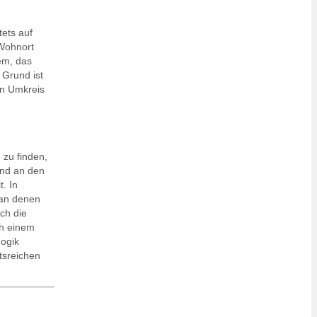
ets auf
 Wohnort
em, das
 Grund ist
en Umkreis
zu finden,
ind an den
. In
 an denen
ch die
ch einem
ogik
tsreichen