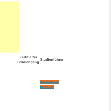
Zertifierter
Studienführer
Studiengang
Infomaterial
bestellen