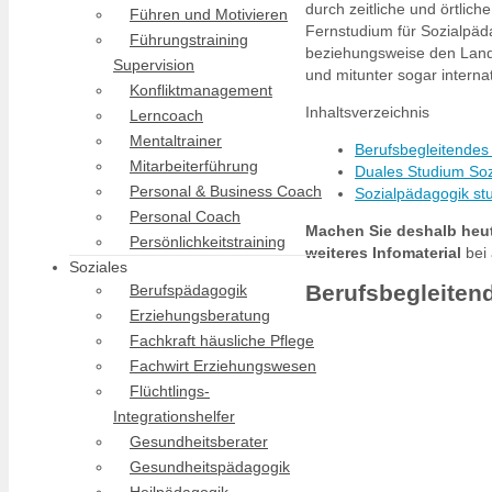
durch zeitliche und örtlic
Führen und Motivieren
Fernstudium für Sozialpäd
Führungstraining
beziehungsweise den Land
Supervision
und mitunter sogar intern
Konfliktmanagement
Inhaltsverzeichnis
Lerncoach
Mentaltrainer
Berufsbegleitendes
Mitarbeiterführung
Duales Studium Soz
Personal & Business Coach
Sozialpädagogik stu
Personal Coach
Machen Sie deshalb heut
Persönlichkeitstraining
weiteres Infomaterial
bei 
Soziales
Berufsbegleiten
Berufspädagogik
Erziehungsberatung
Fachkraft häusliche Pflege
Fachwirt Erziehungswesen
Flüchtlings-
Integrationshelfer
Gesundheitsberater
Gesundheitspädagogik