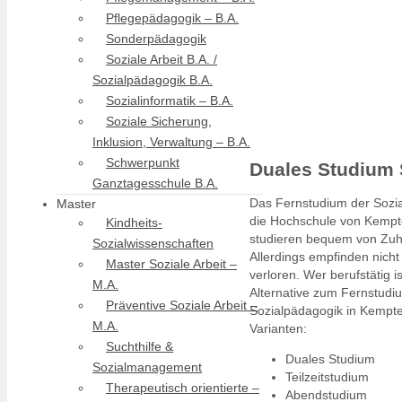
Pflegepädagogik – B.A.
Sonderpädagogik
Soziale Arbeit B.A. /
Sozialpädagogik B.A.
Sozialinformatik – B.A.
Soziale Sicherung,
Inklusion, Verwaltung – B.A.
Schwerpunkt
Duales Studium 
Ganztagesschule B.A.
Das Fernstudium der Sozial
Master
die Hochschule von Kempte
Kindheits-
studieren bequem von Zuh
Sozialwissenschaften
Allerdings empfinden nich
Master Soziale Arbeit –
verloren. Wer berufstätig i
M.A.
Alternative zum Fernstudi
Präventive Soziale Arbeit –
Sozialpädagogik in Kempte
M.A.
Varianten:
Suchthilfe &
Duales Studium
Sozialmanagement
Teilzeitstudium
Therapeutisch orientierte –
Abendstudium