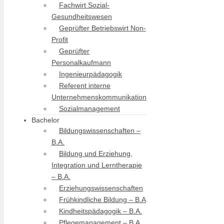
Fachwirt Sozial-
Gesundheitswesen
Geprüfter Betriebswirt Non-
Profit
Geprüfter
Personalkaufmann
Ingenieurpädagogik
Referent interne
Unternehmenskommunikation
Sozialmanagement
Bachelor
Bildungswissenschaften –
B.A.
Bildung und Erziehung,
Integration und Lerntherapie
– B.A.
Erziehungswissenschaften
Frühkindliche Bildung – B.A
Kindheitspädagogik – B.A.
Pflegemanagement – B.A.