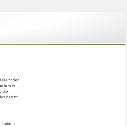
Hier finden
tudium
in
d die
s betrifft
nstudium