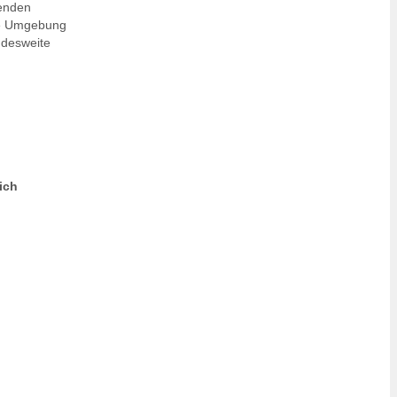
tenden
ere Umgebung
ndesweite
ich