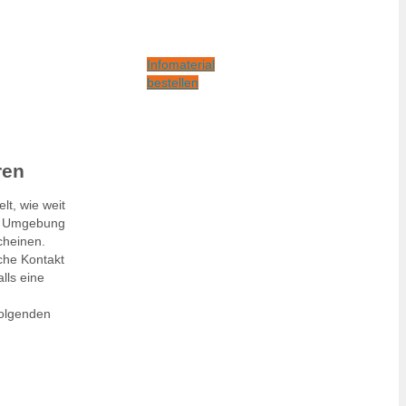
Infomaterial
bestellen
ren
lt, wie weit
nd Umgebung
cheinen.
che Kontakt
lls eine
folgenden