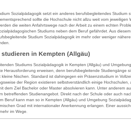
ium Sozialpädagogik setzt ein anderes berufsbegleitendes Studium st
mentsprechend sollte die Hochschule nicht allzu weit vom jeweiligen
 werden die weiten Anfahrtswege nach der Arbeit zu einem echten Probl
s sozialpädagogischen Studiums neben dem Beruf gefährdet. Aus diesem
berufsbegleitende Studium Sozialpädagogik im mehr oder weniger näher
inden.
studieren in Kempten (Allgäu)
eitenden Studiums Sozialpädagogik in Kempten (Allgäu) und Umgebung 
hte Herausforderung erweisen, denn berufsbegleitende Studiengänge s
kleine Nischen. Standard ist dahingegen ein Präsenzstudium in Vollzeit
gsweise der Region existieren selbstverständlich einige Hochschulen,
it dem Ziel Bachelor oder Master absolvieren kann. Unter anderem au
m betreffenden Studienangebot. Direkt nach der Schule oder auch na
dem Beruf kann man so in Kempten (Allgäu) und Umgebung Sozialpädag
mischen Grad mit internationaler Anerkennung erlangen. Einer aussich
s mehr im Wege.