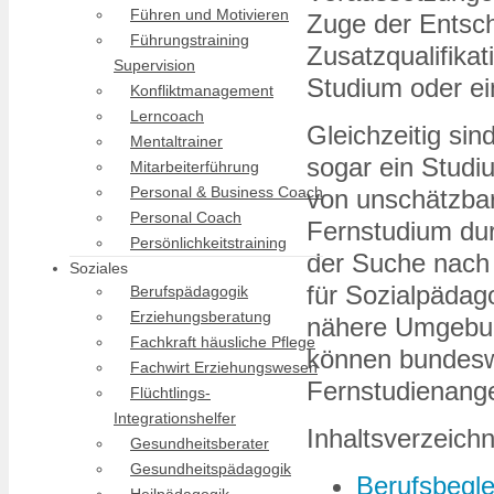
Führen und Motivieren
Zuge der Entsche
Führungstraining
Zusatzqualifikat
Supervision
Studium oder ein
Konfliktmanagement
Lerncoach
Gleichzeitig sin
Mentaltrainer
sogar ein Studi
Mitarbeiterführung
Personal & Business Coach
von unschätzbar
Personal Coach
Fernstudium dur
Persönlichkeitstraining
der Suche nach
Soziales
für Sozialpädago
Berufspädagogik
Erziehungsberatung
nähere Umgebun
Fachkraft häusliche Pflege
können bundeswe
Fachwirt Erziehungswesen
Fernstudienang
Flüchtlings-
Integrationshelfer
Inhaltsverzeichn
Gesundheitsberater
Gesundheitspädagogik
Berufsbegl