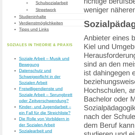
richtige berufs
Schulsozialarbeit
weniger näheren
Streetwork
Studieninhalte
Sozialpädag
Verdienstmöglichkeiten
Tipps und Links
Anbieter eines 
Kiel und Umgebu
SOZIALES IN THEORIE & PRAXIS
Herausforderung
Soziale Arbeit – Musik und
sind an den mei
Bewegung
Datenschutz und
ist dahingegen e
Schweigepflicht in der
beziehungsweise
Sozialen Arbeit
Freiwilligendienste und
Hochschulen, an
Soziale Arbeit – Sprungbrett
Bachelor oder M
oder Zeitverschwendung?
Sozialpädagogik
Kinder- und Jugendarbeit –
ein Fall für die Streichliste?
nach der Schule
Die Rolle von Vorbildern in
dem Beruf kann
der Sozialen Arbeit
Sozialearbeit und
studieren und e