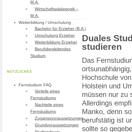
M.A.
Wirtschaftspädagogik –
M.A.
Weiterbildung / Umschulung
Bachelor für Erzieher (B.A.)
Umschulung Erzieher
Duales Stud
Weiterbildung Erzieher
studieren
Berufsbegleitendes
Studium
Das Fernstudiu
ortsunabhängig, 
NÜTZLICHES
Hochschule von 
Holstein und U
Fernstudium FAQ
Vorteile eines
müssen nur zu s
Fernstudiums
Allerdings empf
Nachteile eines
Manko, denn so 
Fernstudiums
Zugangsvoraussetzungen
berufstätig ist 
Grundvoraussetzungen
sollte so gegeb
Studiendauer