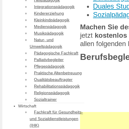
Heilpädagogik
Duales Stud
Integrationspädagogik
Sozialpädag
Kindererziehung
Kleinkindpädagogik
Machen Sie des
Medienpädagogik
Musikpädagogik
jetzt
kostenlos
Natur- und
allen folgenden
Umweltpädagogik
Pädagogische Fachkraft
Berufsbegl
Palliativbegleiter
Pflegepädagogik
Praktische Altenbetreuung
Qualitätsbeauftragter
Rehabilitationspädagogik
Religionspädagogik
Sozialtrainer
Wirtschaft
Fachkraft für Gesundheits-
und Sozialdienstleistungen
(IHK)