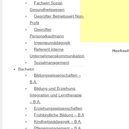
Fachwirt Sozial-
Gesundheitswesen
Geprüfter Betriebswirt Non-
Profit
Geprüfter
Personalkaufmann
Ingenieurpädagogik
Referent interne
Hochsch
Unternehmenskommunikation
Sozialmanagement
Bachelor
Bildungswissenschaften –
B.A.
Bildung und Erziehung,
Integration und Lerntherapie
– B.A.
Erziehungswissenschaften
Frühkindliche Bildung – B.A
Kindheitspädagogik – B.A.
Pflegemanagement – B.A.