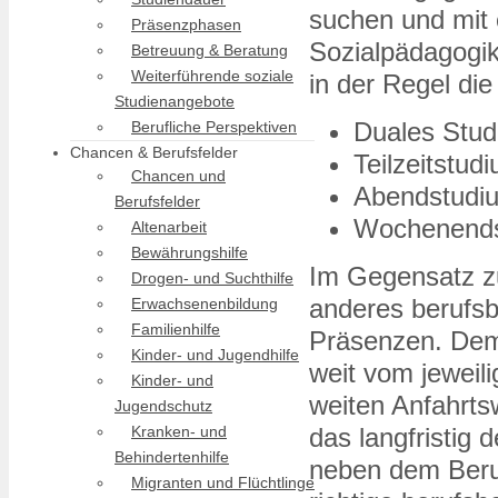
suchen und mit 
Präsenzphasen
Sozialpädagogik
Betreuung & Beratung
Weiterführende soziale
in der Regel die
Studienangebote
Duales Stu
Berufliche Perspektiven
Chancen & Berufsfelder
Teilzeitstud
Chancen und
Abendstudi
Berufsfelder
Wochenend
Altenarbeit
Bewährungshilfe
Im Gegensatz z
Drogen- und Suchthilfe
anderes berufsb
Erwachsenenbildung
Familienhilfe
Präsenzen. Deme
Kinder- und Jugendhilfe
weit vom jeweil
Kinder- und
weiten Anfahrts
Jugendschutz
Kranken- und
das langfristig
Behindertenhilfe
neben dem Beruf
Migranten und Flüchtlinge