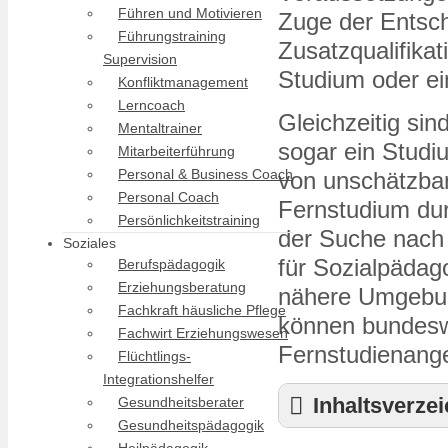
Führen und Motivieren
Zuge der Entsche
Führungstraining
Zusatzqualifikat
Supervision
Studium oder ei
Konfliktmanagement
Lerncoach
Gleichzeitig sin
Mentaltrainer
sogar ein Studi
Mitarbeiterführung
Personal & Business Coach
von unschätzbar
Personal Coach
Fernstudium dur
Persönlichkeitstraining
der Suche nach
Soziales
für Sozialpädago
Berufspädagogik
Erziehungsberatung
nähere Umgebun
Fachkraft häusliche Pflege
können bundeswe
Fachwirt Erziehungswesen
Fernstudienang
Flüchtlings-
Integrationshelfer
Inhaltsverze
Gesundheitsberater
Gesundheitspädagogik
Berufsbegleitende