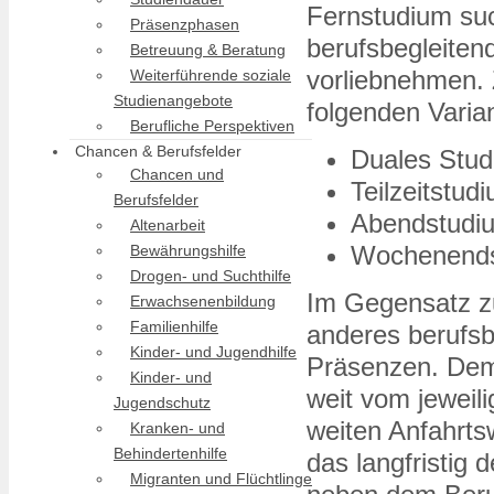
Fernstudium su
Präsenzphasen
berufsbegleiten
Betreuung & Beratung
vorliebnehmen. 
Weiterführende soziale
Studienangebote
folgenden Varia
Berufliche Perspektiven
Chancen & Berufsfelder
Duales Stu
Chancen und
Teilzeitstud
Berufsfelder
Abendstudi
Altenarbeit
Wochenend
Bewährungshilfe
Drogen- und Suchthilfe
Im Gegensatz z
Erwachsenenbildung
Familienhilfe
anderes berufsb
Kinder- und Jugendhilfe
Präsenzen. Deme
Kinder- und
weit vom jeweil
Jugendschutz
weiten Anfahrts
Kranken- und
Behindertenhilfe
das langfristig
Migranten und Flüchtlinge