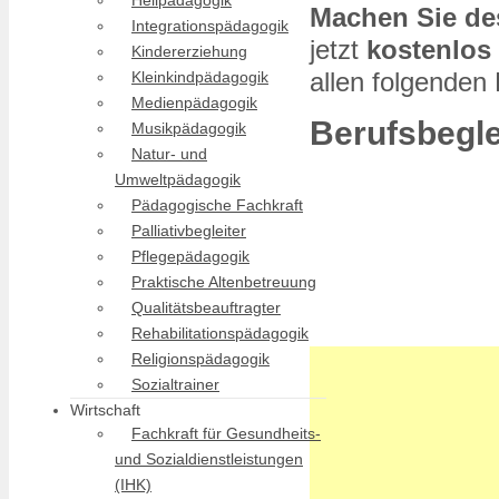
Heilpädagogik
Machen Sie des
Duales Studium Soz
Integrationspädagogik
jetzt
kostenlos
Sozialpädagogik st
Kindererziehung
allen folgenden
Kleinkindpädagogik
Medienpädagogik
Berufsbegl
Musikpädagogik
Natur- und
Umweltpädagogik
Pädagogische Fachkraft
Palliativbegleiter
Pflegepädagogik
Praktische Altenbetreuung
Qualitätsbeauftragter
Rehabilitationspädagogik
Religionspädagogik
Sozialtrainer
Wirtschaft
Fachkraft für Gesundheits-
und Sozialdienstleistungen
(IHK)