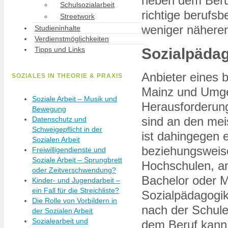
neben dem Beruf
Schulsozialarbeit
richtige berufs
Streetwork
weniger näheren
Studieninhalte
Verdienstmöglichkeiten
Sozialpädag
Tipps und Links
Anbieter eines 
SOZIALES IN THEORIE & PRAXIS
Mainz und Umgeb
Soziale Arbeit – Musik und
Herausforderung
Bewegung
sind an den mei
Datenschutz und
Schweigepflicht in der
ist dahingegen e
Sozialen Arbeit
beziehungsweise
Freiwilligendienste und
Soziale Arbeit – Sprungbrett
Hochschulen, an
oder Zeitverschwendung?
Bachelor oder M
Kinder- und Jugendarbeit –
ein Fall für die Streichliste?
Sozialpädagogik
Die Rolle von Vorbildern in
nach der Schule
der Sozialen Arbeit
Sozialearbeit und
dem Beruf kann