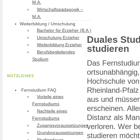
M.A.
Wirtschaftspädagogik –
M.A.
Weiterbildung / Umschulung
Bachelor für Erzieher (B.A.)
Duales Stud
Umschulung Erzieher
Weiterbildung Erzieher
studieren
Berufsbegleitendes
Studium
Das Fernstudiu
ortsunabhängig, 
NÜTZLICHES
Hochschule von 
Rheinland-Pfal
Fernstudium FAQ
Vorteile eines
aus und müssen 
Fernstudiums
erscheinen. All
Nachteile eines
Distanz als Man
Fernstudiums
verloren. Wer be
Zugangsvoraussetzungen
Grundvoraussetzungen
studieren möcht
Studiendauer