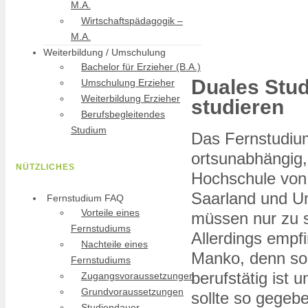
M.A.
Wirtschaftspädagogik –
M.A.
Weiterbildung / Umschulung
Bachelor für Erzieher (B.A.)
Duales Stud
Umschulung Erzieher
Weiterbildung Erzieher
studieren
Berufsbegleitendes
Studium
Das Fernstudiu
ortsunabhängig, 
NÜTZLICHES
Hochschule von 
Saarland und U
Fernstudium FAQ
Vorteile eines
müssen nur zu s
Fernstudiums
Allerdings empf
Nachteile eines
Manko, denn so 
Fernstudiums
berufstätig ist 
Zugangsvoraussetzungen
Grundvoraussetzungen
sollte so gegeb
Studiendauer