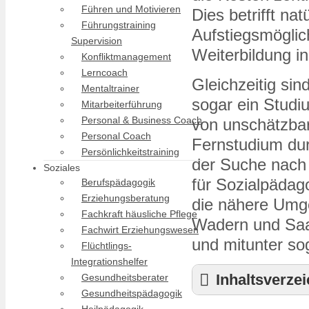
Führen und Motivieren
Dies betrifft nat
Führungstraining
Aufstiegsmöglic
Supervision
Weiterbildung in
Konfliktmanagement
Lerncoach
Gleichzeitig sin
Mentaltrainer
sogar ein Studi
Mitarbeiterführung
Personal & Business Coach
von unschätzbar
Personal Coach
Fernstudium dur
Persönlichkeitstraining
der Suche nach
Soziales
für Sozialpädag
Berufspädagogik
Erziehungsberatung
die nähere Umg
Fachkraft häusliche Pflege
Wadern und Saa
Fachwirt Erziehungswesen
und mitunter so
Flüchtlings-
Integrationshelfer
Inhaltsverze
Gesundheitsberater
Gesundheitspädagogik
Berufsbegleitende