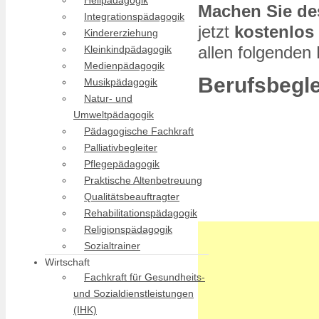
Heilpädagogik
Machen Sie des
Duales Studium Soz
Integrationspädagogik
jetzt
kostenlos
Sozialpädagogik st
Kindererziehung
allen folgenden
Kleinkindpädagogik
Medienpädagogik
Berufsbegl
Musikpädagogik
Natur- und
Umweltpädagogik
Pädagogische Fachkraft
Palliativbegleiter
Pflegepädagogik
Praktische Altenbetreuung
Qualitätsbeauftragter
Rehabilitationspädagogik
Religionspädagogik
Sozialtrainer
Wirtschaft
Fachkraft für Gesundheits-
und Sozialdienstleistungen
(IHK)