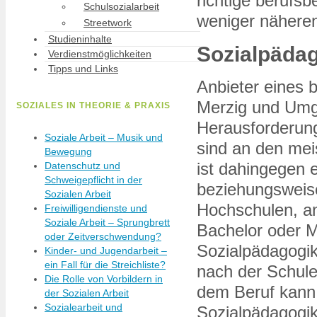
richtige berufs
Schulsozialarbeit
weniger näheren
Streetwork
Studieninhalte
Sozialpädag
Verdienstmöglichkeiten
Tipps und Links
Anbieter eines 
Merzig und Umge
SOZIALES IN THEORIE & PRAXIS
Herausforderung
Soziale Arbeit – Musik und
sind an den mei
Bewegung
ist dahingegen e
Datenschutz und
Schweigepflicht in der
beziehungsweise
Sozialen Arbeit
Hochschulen, an
Freiwilligendienste und
Soziale Arbeit – Sprungbrett
Bachelor oder M
oder Zeitverschwendung?
Sozialpädagogik
Kinder- und Jugendarbeit –
ein Fall für die Streichliste?
nach der Schule
Die Rolle von Vorbildern in
dem Beruf kann
der Sozialen Arbeit
Sozialearbeit und
Sozialpädagogik