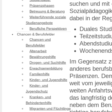
suchen und mit 
Präsenzphasen
Sozialpädagogik
Betreuung & Beratung
dabei in der Reg
Weiterführende soziale
Studienangebote
Duales Stu
Berufliche Perspektiven
Chancen & Berufsfelder
Teilzeitstud
Chancen und
Abendstudi
Berufsfelder
Wochenend
Altenarbeit
Bewährungshilfe
Im Gegensatz z
Drogen- und Suchthilfe
anderes berufsb
Erwachsenenbildung
Familienhilfe
Präsenzen. Deme
Kinder- und Jugendhilfe
weit vom jeweil
Kinder- und
weiten Anfahrts
Jugendschutz
das langfristig
Kranken- und
Behindertenhilfe
neben dem Beruf
Migranten und Flüchtlinge