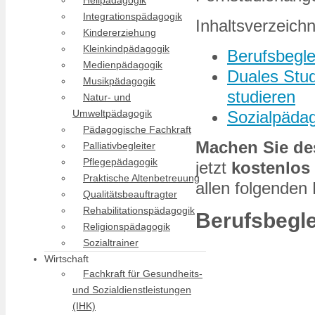
Heilpädagogik
Integrationspädagogik
Inhaltsverzeichn
Kindererziehung
Kleinkindpädagogik
Berufsbegl
Medienpädagogik
Duales Stu
Musikpädagogik
studieren
Natur- und
Sozialpäda
Umweltpädagogik
Pädagogische Fachkraft
Machen Sie des
Palliativbegleiter
Pflegepädagogik
jetzt
kostenlos
Praktische Altenbetreuung
allen folgenden
Qualitätsbeauftragter
Rehabilitationspädagogik
Berufsbegl
Religionspädagogik
Sozialtrainer
Wirtschaft
Fachkraft für Gesundheits-
und Sozialdienstleistungen
(IHK)