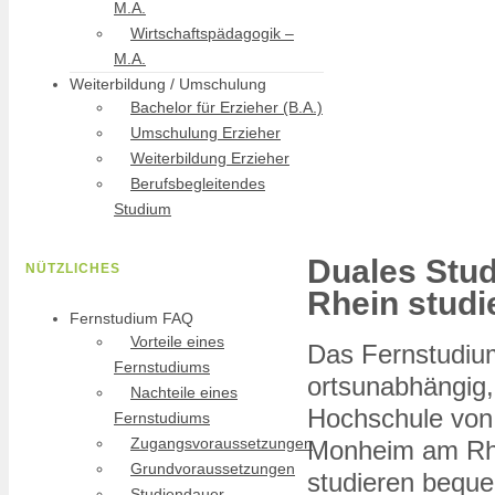
M.A.
Wirtschaftspädagogik –
M.A.
Weiterbildung / Umschulung
Bachelor für Erzieher (B.A.)
Umschulung Erzieher
Weiterbildung Erzieher
Berufsbegleitendes
Studium
Duales Stu
NÜTZLICHES
Rhein studi
Fernstudium FAQ
Vorteile eines
Das Fernstudiu
Fernstudiums
ortsunabhängig, 
Nachteile eines
Hochschule von
Fernstudiums
Zugangsvoraussetzungen
Monheim am Rhe
Grundvoraussetzungen
studieren bequ
Studiendauer