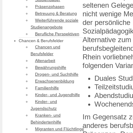
seltenen Gelege
Präsenzphasen
nicht wenige Me
Betreuung & Beratung
Weiterführende soziale
der persönliche 
Studienangebote
Sozialpädagogik
Berufliche Perspektiven
Alternative zum
Chancen & Berufsfelder
berufsbegleite
Chancen und
Berufsfelder
Rhein vorliebne
Altenarbeit
folgenden Varia
Bewährungshilfe
Drogen- und Suchthilfe
Duales Stu
Erwachsenenbildung
Teilzeitstud
Familienhilfe
Abendstudi
Kinder- und Jugendhilfe
Kinder- und
Wochenend
Jugendschutz
Kranken- und
Im Gegensatz z
Behindertenhilfe
anderes berufsb
Migranten und Flüchtlinge