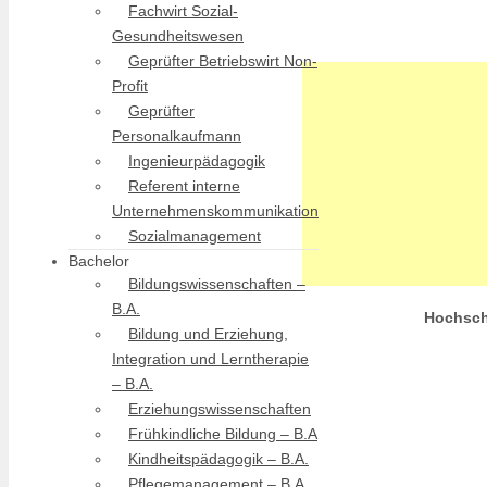
Fachwirt Sozial-
Gesundheitswesen
Geprüfter Betriebswirt Non-
Profit
Geprüfter
Personalkaufmann
Ingenieurpädagogik
Referent interne
Unternehmenskommunikation
Sozialmanagement
Bachelor
Bildungswissenschaften –
B.A.
Hochsch
Bildung und Erziehung,
Integration und Lerntherapie
– B.A.
Erziehungswissenschaften
Frühkindliche Bildung – B.A
Kindheitspädagogik – B.A.
Pflegemanagement – B.A.