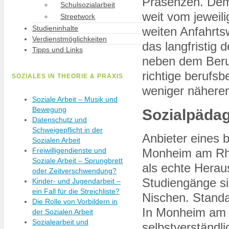
Präsenzen. Deme
Schulsozialarbeit
weit vom jeweil
Streetwork
Studieninhalte
weiten Anfahrts
Verdienstmöglichkeiten
das langfristig
Tipps und Links
neben dem Beruf
richtige berufs
SOZIALES IN THEORIE & PRAXIS
weniger nähere
Soziale Arbeit – Musik und
Bewegung
Sozialpädag
Datenschutz und
Schweigepflicht in der
Anbieter eines 
Sozialen Arbeit
Freiwilligendienste und
Monheim am Rhe
Soziale Arbeit – Sprungbrett
als echte Herau
oder Zeitverschwendung?
Studiengänge si
Kinder- und Jugendarbeit –
ein Fall für die Streichliste?
Nischen. Standa
Die Rolle von Vorbildern in
In Monheim am 
der Sozialen Arbeit
Sozialearbeit und
selbstverständl