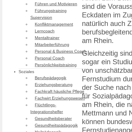
Führen und Motivieren
sind die Voraus
Führungstraining
Eckdaten im Zug
Supervision
natürlich auch Z
Konfliktmanagement
berufsbegleiten
Lerncoach
Mentaltrainer
am Rhein.
Mitarbeiterführung
Personal & Business Coach
Gleichzeitig sin
Personal Coach
sogar ein Studi
Persönlichkeitstraining
von unschätzbar
Soziales
Fernstudium dur
Berufspädagogik
Erziehungsberatung
der Suche nach
Fachkraft häusliche Pflege
für Sozialpädag
Fachwirt Erziehungswesen
am Rhein, die 
Flüchtlings-
Mettmann und N
Integrationshelfer
Gesundheitsberater
können bundeswe
Gesundheitspädagogik
Fernstudienang