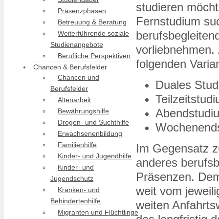
studieren möcht
Präsenzphasen
Fernstudium su
Betreuung & Beratung
berufsbegleiten
Weiterführende soziale
Studienangebote
vorliebnehmen. 
Berufliche Perspektiven
folgenden Varia
Chancen & Berufsfelder
Chancen und
Duales Stu
Berufsfelder
Teilzeitstud
Altenarbeit
Abendstudi
Bewährungshilfe
Drogen- und Suchthilfe
Wochenend
Erwachsenenbildung
Familienhilfe
Im Gegensatz z
Kinder- und Jugendhilfe
anderes berufsb
Kinder- und
Präsenzen. Deme
Jugendschutz
weit vom jeweil
Kranken- und
Behindertenhilfe
weiten Anfahrts
Migranten und Flüchtlinge