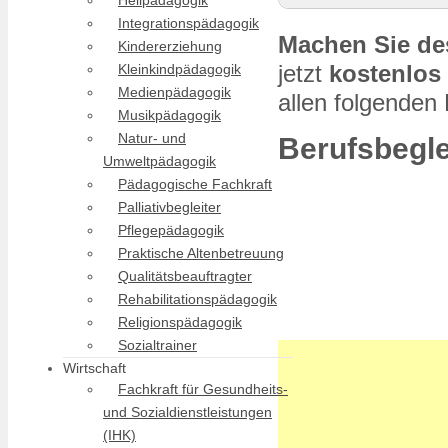
Heilpädagogik
Berufsbegleitende
Integrationspädagogik
Machen Sie des
Kindererziehung
Duales Studium Soz
jetzt
kostenlos
Kleinkindpädagogik
Sozialpädagogik st
Medienpädagogik
allen folgenden
Musikpädagogik
Natur- und
Berufsbegl
Umweltpädagogik
Pädagogische Fachkraft
Palliativbegleiter
Pflegepädagogik
Praktische Altenbetreuung
Qualitätsbeauftragter
Rehabilitationspädagogik
Religionspädagogik
Sozialtrainer
Wirtschaft
Fachkraft für Gesundheits-
und Sozialdienstleistungen
(IHK)