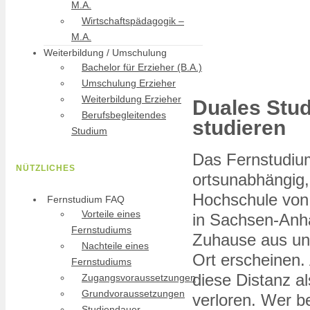
M.A.
Wirtschaftspädagogik –
M.A.
Weiterbildung / Umschulung
Bachelor für Erzieher (B.A.)
Umschulung Erzieher
Weiterbildung Erzieher
Duales Stud
Berufsbegleitendes
studieren
Studium
Das Fernstudiu
NÜTZLICHES
ortsunabhängig, 
Hochschule von 
Fernstudium FAQ
Vorteile eines
in Sachsen-Anh
Fernstudiums
Zuhause aus un
Nachteile eines
Ort erscheinen.
Fernstudiums
diese Distanz a
Zugangsvoraussetzungen
Grundvoraussetzungen
verloren. Wer be
Studiendauer