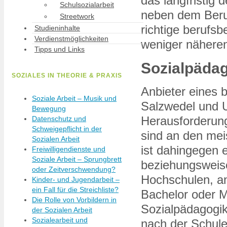
das langfristig
Schulsozialarbeit
neben dem Beruf
Streetwork
richtige berufs
Studieninhalte
Verdienstmöglichkeiten
weniger näheren
Tipps und Links
Sozialpädag
SOZIALES IN THEORIE & PRAXIS
Anbieter eines 
Soziale Arbeit – Musik und
Salzwedel und U
Bewegung
Herausforderung
Datenschutz und
Schweigepflicht in der
sind an den mei
Sozialen Arbeit
ist dahingegen e
Freiwilligendienste und
Soziale Arbeit – Sprungbrett
beziehungsweise
oder Zeitverschwendung?
Hochschulen, an
Kinder- und Jugendarbeit –
ein Fall für die Streichliste?
Bachelor oder M
Die Rolle von Vorbildern in
Sozialpädagogik
der Sozialen Arbeit
Sozialearbeit und
nach der Schule