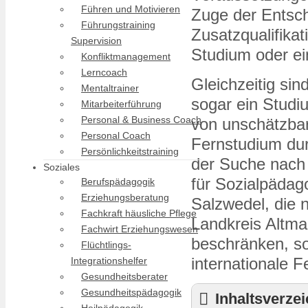
Führen und Motivieren
Zuge der Entsche
Führungstraining
Zusatzqualifikat
Supervision
Studium oder ei
Konfliktmanagement
Lerncoach
Gleichzeitig sin
Mentaltrainer
sogar ein Studi
Mitarbeiterführung
Personal & Business Coach
von unschätzbar
Personal Coach
Fernstudium dur
Persönlichkeitstraining
der Suche nach
Soziales
für Sozialpädag
Berufspädagogik
Erziehungsberatung
Salzwedel, die
Fachkraft häusliche Pflege
Landkreis Altma
Fachwirt Erziehungswesen
beschränken, s
Flüchtlings-
internationale 
Integrationshelfer
Gesundheitsberater
Gesundheitspädagogik
Inhaltsverze