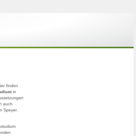
ier finden
tudium
in
raussetzungen
ch auch
in Speyer.
nstudium
tenden