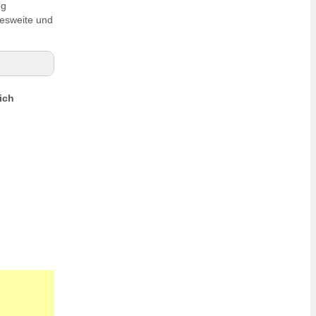
ng
esweite und
ich