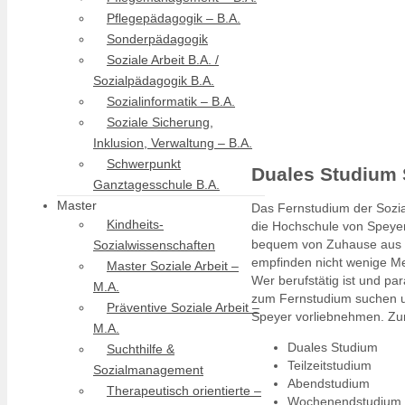
Pflegepädagogik – B.A.
Sonderpädagogik
Soziale Arbeit B.A. /
Sozialpädagogik B.A.
Sozialinformatik – B.A.
Soziale Sicherung,
Inklusion, Verwaltung – B.A.
Schwerpunkt
Duales Studium 
Ganztagesschule B.A.
Master
Das Fernstudium der Sozial
Kindheits-
die Hochschule von Speyer
bequem von Zuhause aus un
Sozialwissenschaften
empfinden nicht wenige Me
Master Soziale Arbeit –
Wer berufstätig ist und par
M.A.
zum Fernstudium suchen u
Präventive Soziale Arbeit –
Speyer vorliebnehmen. Zur
M.A.
Duales Studium
Suchthilfe &
Teilzeitstudium
Sozialmanagement
Abendstudium
Therapeutisch orientierte –
Wochenendstudium