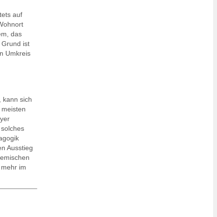
ets auf
 Wohnort
em, das
 Grund ist
en Umkreis
 kann sich
 meisten
eyer
 solches
agogik
en Ausstieg
demischen
s mehr im