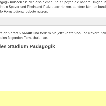
agogik müssen Sie sich also nicht nur auf Speyer, die nähere Umgebu
kreis Speyer und Rheinland-Pfalz beschränken, sondern können bund
nale Fernstudienangebote nutzen.
s Studium Pädagogik
e den ersten Schritt
und fordern Sie jetzt
kostenlos
und
unverbindl
ialpädagogik in Speyer studieren
allen folgenden Fernschulen an:
udieren in Speyer
des Studium Pädagogik