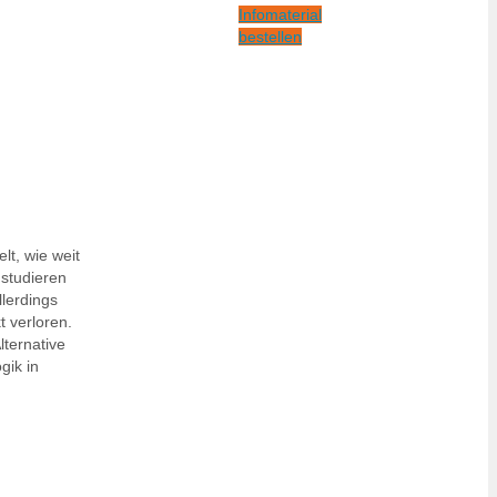
Infomaterial
bestellen
lt, wie weit
studieren
lerdings
 verloren.
lternative
gik in