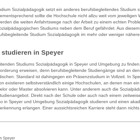
ium Sozialpädagogik setzt ein anderes berufsbegleitendes Studium st
mentsprechend sollte die Hochschule nicht allzu weit vom jeweiligen
 werden die weiten Anfahrtswege nach der Arbeit zu einem echten Probl
s sozialpädagogischen Studiums neben dem Beruf gefährdet. Aus diesem
berufsbegleitende Studium Sozialpädagogik im mehr oder weniger näher
 studieren in Speyer
eitenden Studiums Sozialpädagogik in Speyer und Umgebung zu finden,
forderung erweisen, denn berufsbegleitende Studiengänge sind an den
ischen. Standard ist dahingegen ein Präsenzstudium in Vollzeit. In Sp
n existieren selbstverständlich einige Hochschulen, an denen man ein
elor oder Master absolvieren kann. Unter anderem auch die Sozialpäd
tudienangebot. Direkt nach der Schule oder auch nach einem zeitweis
o in Speyer und Umgebung Sozialpädagogik studieren und einen aka
nerkennung erlangen. Einer aussichtsreichen Karriere steht dann nicht
in Speyer