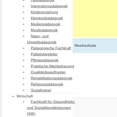
Heilpädagogik
Integrationspädagogik
Kindererziehung
Kleinkindpädagogik
Medienpädagogik
Musikpädagogik
Natur- und
Umweltpädagogik
Hochschule
Pädagogische Fachkraft
Palliativbegleiter
Pflegepädagogik
Praktische Altenbetreuung
Qualitätsbeauftragter
Rehabilitationspädagogik
Religionspädagogik
Sozialtrainer
Wirtschaft
Fachkraft für Gesundheits-
und Sozialdienstleistungen
(IHK)