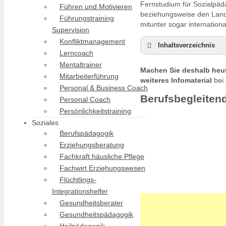
Fernstudium für Sozialpäd
Führen und Motivieren
beziehungsweise den Land
Führungstraining
mitunter sogar internatio
Supervision
Konfliktmanagement
Inhaltsverzeichnis
Lerncoach
Berufsbegleitende
Mentaltrainer
Machen Sie deshalb heut
Duales Studium Soz
Mitarbeiterführung
weiteres Infomaterial
bei 
Sozialpädagogik st
Personal & Business Coach
Berufsbegleiten
Personal Coach
Persönlichkeitstraining
Soziales
Berufspädagogik
Erziehungsberatung
Fachkraft häusliche Pflege
Fachwirt Erziehungswesen
Flüchtlings-
Integrationshelfer
Gesundheitsberater
Gesundheitspädagogik