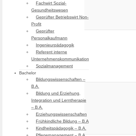
Fachwirt Sozial-
Gesundheitswesen
Geprüfter Betriebswirt Non-
Profit
Geprüfter
Personalkaufmann
Ingenieurpädagogik
Referent interne
Unternehmenskommunikation
Sozialmanagement
Bachelor
Bildungswissenschaften –
B.A.
Bildung und Erziehung,
Integration und Lerntherapie
– B.A.
Erziehungswissenschaften
Frühkindliche Bildung – B.A
Kindheitspädagogik – B.A.
Pflegemanagement – B.A.