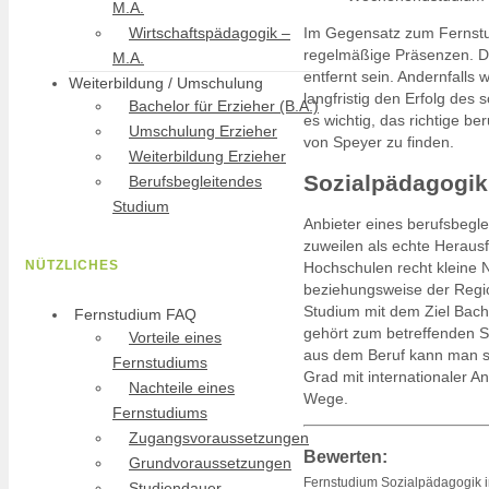
M.A.
Wirtschaftspädagogik –
Im Gegensatz zum Fernstud
regelmäßige Präsenzen. De
M.A.
entfernt sein. Andernfalls
Weiterbildung / Umschulung
langfristig den Erfolg de
Bachelor für Erzieher (B.A.)
es wichtig, das richtige 
Umschulung Erzieher
von Speyer zu finden.
Weiterbildung Erzieher
Sozialpädagogik
Berufsbegleitendes
Studium
Anbieter eines berufsbegl
zuweilen als echte Heraus
NÜTZLICHES
Hochschulen recht kleine N
beziehungsweise der Regio
Studium mit dem Ziel Bach
Fernstudium FAQ
gehört zum betreffenden S
Vorteile eines
aus dem Beruf kann man s
Fernstudiums
Grad mit internationaler A
Nachteile eines
Wege.
Fernstudiums
Zugangsvoraussetzungen
Bewerten:
Grundvoraussetzungen
Fernstudium Sozialpädagogik 
Studiendauer