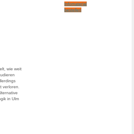
Infomaterial
bestellen
lt, wie weit
tudieren
lerdings
 verloren.
lternative
gik in Ulm