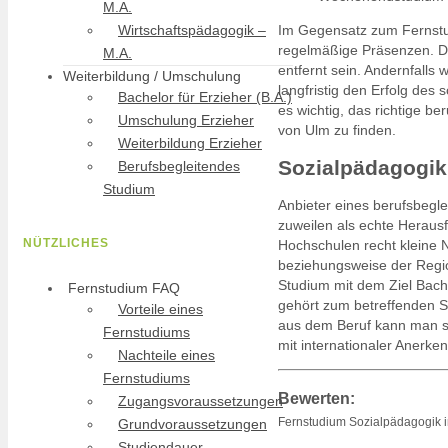
M.A.
Wirtschaftspädagogik –
Im Gegensatz zum Fernstud
regelmäßige Präsenzen. De
M.A.
entfernt sein. Andernfalls
Weiterbildung / Umschulung
langfristig den Erfolg de
Bachelor für Erzieher (B.A.)
es wichtig, das richtige 
Umschulung Erzieher
von Ulm zu finden.
Weiterbildung Erzieher
Sozialpädagogik
Berufsbegleitendes
Studium
Anbieter eines berufsbegl
zuweilen als echte Heraus
NÜTZLICHES
Hochschulen recht kleine N
beziehungsweise der Regio
Studium mit dem Ziel Bach
Fernstudium FAQ
gehört zum betreffenden S
Vorteile eines
aus dem Beruf kann man s
Fernstudiums
mit internationaler Anerke
Nachteile eines
Fernstudiums
Bewerten:
Zugangsvoraussetzungen
Fernstudium Sozialpädagogik 
Grundvoraussetzungen
Studiendauer