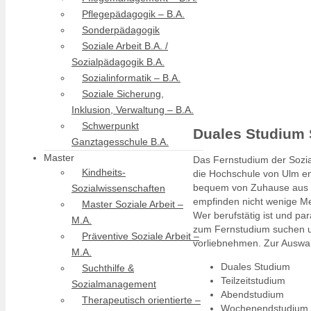
Pflegepädagogik – B.A.
Sonderpädagogik
Soziale Arbeit B.A. /
Sozialpädagogik B.A.
Sozialinformatik – B.A.
Soziale Sicherung,
Inklusion, Verwaltung – B.A.
Schwerpunkt
Duales Studium 
Ganztagesschule B.A.
Master
Das Fernstudium der Sozial
Kindheits-
die Hochschule von Ulm e
bequem von Zuhause aus un
Sozialwissenschaften
empfinden nicht wenige Me
Master Soziale Arbeit –
Wer berufstätig ist und par
M.A.
zum Fernstudium suchen u
Präventive Soziale Arbeit –
vorliebnehmen. Zur Auswah
M.A.
Duales Studium
Suchthilfe &
Teilzeitstudium
Sozialmanagement
Abendstudium
Therapeutisch orientierte –
Wochenendstudium