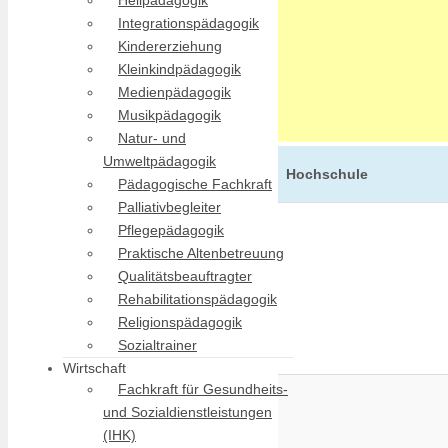
Heilpädagogik
Integrationspädagogik
Kindererziehung
Kleinkindpädagogik
Medienpädagogik
Musikpädagogik
Natur- und
Umweltpädagogik
Hochschule
Pädagogische Fachkraft
Palliativbegleiter
Pflegepädagogik
Praktische Altenbetreuung
Qualitätsbeauftragter
Rehabilitationspädagogik
Religionspädagogik
Sozialtrainer
Wirtschaft
Fachkraft für Gesundheits-
und Sozialdienstleistungen
(IHK)