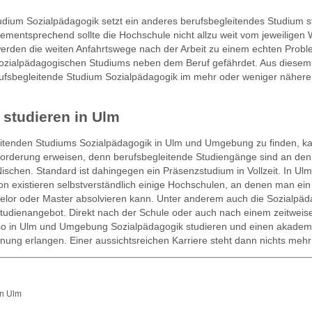
ium Sozialpädagogik setzt ein anderes berufsbegleitendes Studium st
mentsprechend sollte die Hochschule nicht allzu weit vom jeweiligen
 werden die weiten Anfahrtswege nach der Arbeit zu einem echten Probl
s sozialpädagogischen Studiums neben dem Beruf gefährdet. Aus diesem
berufsbegleitende Studium Sozialpädagogik im mehr oder weniger näher
 studieren in Ulm
eitenden Studiums Sozialpädagogik in Ulm und Umgebung zu finden, ka
forderung erweisen, denn berufsbegleitende Studiengänge sind an den
ischen. Standard ist dahingegen ein Präsenzstudium in Vollzeit. In Ulm
n existieren selbstverständlich einige Hochschulen, an denen man ein
elor oder Master absolvieren kann. Unter anderem auch die Sozialpäd
tudienangebot. Direkt nach der Schule oder auch nach einem zeitweis
o in Ulm und Umgebung Sozialpädagogik studieren und einen akadem
nnung erlangen. Einer aussichtsreichen Karriere steht dann nichts meh
in Ulm