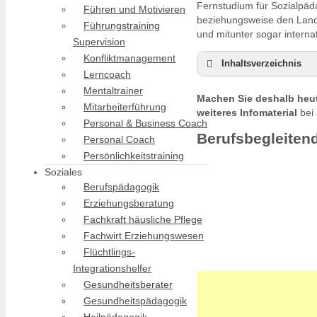
Fernstudium für Sozialpäd
Führen und Motivieren
beziehungsweise den Lan
Führungstraining
und mitunter sogar intern
Supervision
Konfliktmanagement
Inhaltsverzeichnis
Lerncoach
Berufsbegleitende
Mentaltrainer
Machen Sie deshalb heut
Duales Studium Soz
Mitarbeiterführung
weiteres Infomaterial
bei 
Sozialpädagogik st
Personal & Business Coach
Berufsbegleiten
Personal Coach
Persönlichkeitstraining
Soziales
Berufspädagogik
Erziehungsberatung
Fachkraft häusliche Pflege
Fachwirt Erziehungswesen
Flüchtlings-
Integrationshelfer
Gesundheitsberater
Gesundheitspädagogik