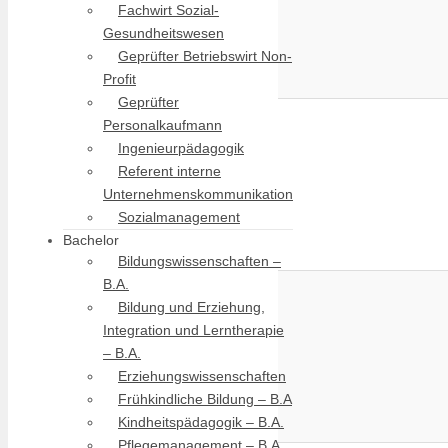
Fachwirt Sozial-
Gesundheitswesen
Geprüfter Betriebswirt Non-
Profit
Geprüfter
Personalkaufmann
Ingenieurpädagogik
Referent interne
Unternehmenskommunikation
Sozialmanagement
Bachelor
Bildungswissenschaften –
B.A.
Bildung und Erziehung,
Integration und Lerntherapie
– B.A.
Erziehungswissenschaften
Frühkindliche Bildung – B.A
Kindheitspädagogik – B.A.
Pflegemanagement – B.A.