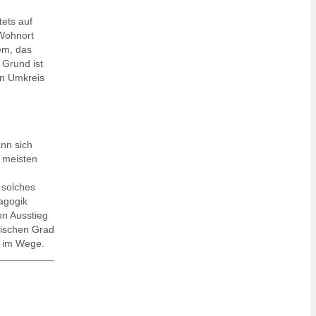
ets auf
 Wohnort
em, das
 Grund ist
en Umkreis
nn sich
 meisten
 solches
agogik
en Ausstieg
ischen Grad
r im Wege.