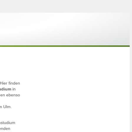
ier finden
tudium
in
ngen ebenso
in Ulm.
nstudium
tenden