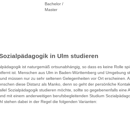
Bachelor /
Master
Sozialpädagogik in Ulm studieren
pädagogik ist naturgemäß ortsunabhängig, so dass es keine Rolle spie
ntfernt ist. Menschen aus Ulm in Baden-Württemberg und Umgebung s
d müssen nur zu sehr seltenen Gelegenheiten vor Ort erscheinen. Al
nschen diese Distanz als Manko, denn so geht der persönliche Kontakt
allel Sozialpädagogik studieren möchte, sollte so gegebenenfalls eine A
nd mit einem anderweitigen berufsbegleitenden Studium Sozialpädago
l stehen dabei in der Regel die folgenden Varianten: