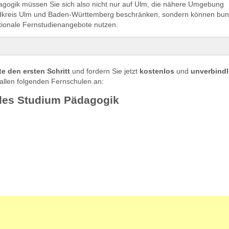
agogik müssen Sie sich also nicht nur auf Ulm, die nähere Umgebung
dkreis Ulm und Baden-Württemberg beschränken, sondern können bun
ationale Fernstudienangebote nutzen.
s Studium Pädagogik
e den ersten Schritt
und fordern Sie jetzt
kostenlos
und
unverbindl
ialpädagogik in Ulm studieren
allen folgenden Fernschulen an:
udieren in Ulm
des Studium Pädagogik