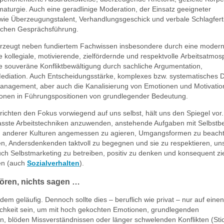
aturgie. Auch eine geradlinige Moderation, der Einsatz geeigneter
wie Überzeugungstalent, Verhandlungsgeschick und verbale Schlagferti
reichen Gesprächsführung.
rzeugt neben fundiertem Fachwissen insbesondere durch eine moder
ne kollegiale, motivierende, zielfördernde und respektvolle Arbeitsatmo
e souveräne Konfliktbewältigung durch sachliche Argumentation,
ediation. Auch Entscheidungsstärke, komplexes bzw. systematisches 
tmanagement, aber auch die Kanalisierung von Emotionen und Motivatio
ersonen in Führungspositionen von grundlegender Bedeutung.
richten den Fokus vorwiegend auf uns selbst, hält uns den Spiegel vor. 
asste Arbeitstechniken anzuwenden, anstehende Aufgaben mit Selbstb
n anderer Kulturen angemessen zu agieren, Umgangsformen zu beacht
, Andersdenkenden taktvoll zu begegnen und sie zu respektieren, uns
ch Selbstmarketing zu betreiben, positiv zu denken und konsequent zi
ten (auch
Sozialverhalten
).
hören, nichts sagen …
edem geläufig. Dennoch sollte dies – beruflich wie privat – nur auf eine
chkeit sein, um mit hoch gekochten Emotionen, grundlegenden
, blöden Missverständnissen oder länger schwelenden Konflikten (Sti