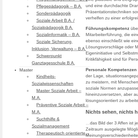
und eine durchdachte Dram
Pflegepädagogik – B.A.
Präsentationstechniken so
Sonderpädagogik
verhelfen zu einer erfolg
Soziale Arbeit B.A. /
Sozialpädagogik B.A.
Führungskompetenz
übe
Sozialinformatik – B.A.
Mitarbeiterführung, die ei
ebenso einschließt wie ein
Soziale Sicherung,
Lösungsvorschläge oder M
Inklusion, Verwaltung – B.A.
Eigeninitiative und Selbs
Schwerpunkt
Kritikfähigkeit sind für P
Ganztagesschule B.A.
Personale Kompetenzen
Master
der Lage, situationsangep
Kindheits-
zu meistern, mit Mensche
Sozialwissenschaften
soziale Normen anzupassen
Master Soziale Arbeit –
hineinzuversetzen, aber au
M.A.
lösungsorientiert zu arbei
Präventive Soziale Arbeit –
Nichts sehen, nichts 
M.A.
Suchthilfe &
…das Bild der 3 Affen ist j
Sozialmanagement
Zeitraum ausgelegte Mögli
Therapeutisch orientierte –
Meinungsverschiedenheiten