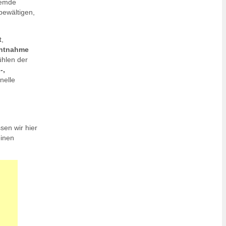
remde
bewältigen,
t
,
htnahme
hlen der
-,
nelle
ssen wir hier
einen