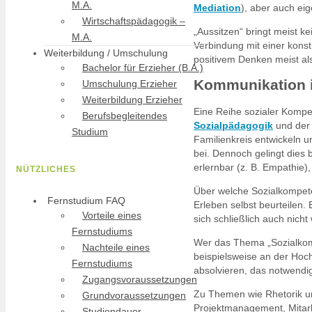
M.A.
Mediation
), aber auch e
Wirtschaftspädagogik –
„Aussitzen“ bringt meist k
M.A.
Verbindung mit einer konst
Weiterbildung / Umschulung
positivem Denken meist al
Bachelor für Erzieher (B.A.)
Kommunikation is
Umschulung Erzieher
Weiterbildung Erzieher
Eine Reihe sozialer Kompe
Berufsbegleitendes
Sozialpädagogik
und der 
Studium
Familienkreis entwickeln u
bei. Dennoch gelingt dies 
erlernbar (z. B. Empathie)
NÜTZLICHES
Über welche Sozialkompete
Fernstudium FAQ
Erleben selbst beurteilen.
Vorteile eines
sich schließlich auch nic
Fernstudiums
Wer das Thema „Sozialkomp
Nachteile eines
beispielsweise an der Hoc
Fernstudiums
absolvieren, das notwendig
Zugangsvoraussetzungen
Zu Themen wie Rhetorik un
Grundvoraussetzungen
Projektmanagement, Mitar
Studiendauer