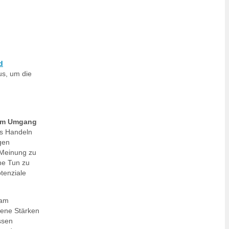
d
us, um die
n im Umgang
es Handeln
gen
 Meinung zu
ne Tun zu
otenziale
eam
igene Stärken
ssen