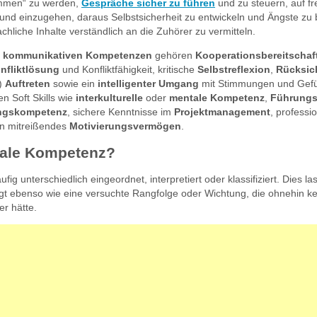
mmen“ zu werden,
Gespräche sicher zu führen
und zu steuern, auf f
nd einzugehen, daraus Selbstsicherheit zu entwickeln und Ängste zu 
chliche Inhalte verständlich an die Zuhörer zu vermitteln.
d
kommunikativen Kompetenzen
gehören
Kooperationsbereitschaf
nfliktlösung
und Konfliktfähigkeit, kritische
Selbstreflexion
,
Rücksic
s)
Auftreten
sowie ein
intelligenter Umgang
mit Stimmungen und Gefü
 Soft Skills wie
interkulturelle
oder
mentale Kompetenz
,
Führungs
ngskompetenz
, sichere Kenntnisse im
Projektmanagement
, professio
n mitreißendes
Motivierungsvermögen
.
iale Kompetenz?
ig unterschiedlich eingeordnet, interpretiert oder klassifiziert. Dies la
gt ebenso wie eine versuchte Rangfolge oder Wichtung, die ohnehin k
er hätte.