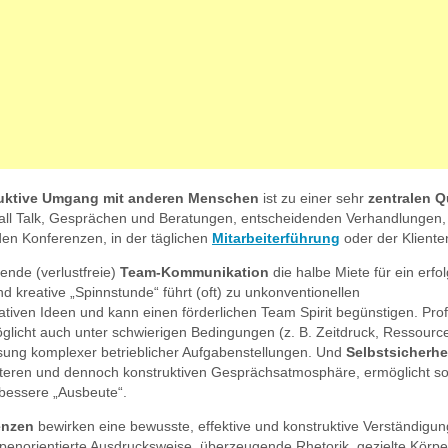
uktive Umgang mit anderen Menschen
ist zu einer sehr
zentralen Q
all Talk, Gesprächen und Beratungen, entscheidenden Verhandlungen,
en Konferenzen, in der täglichen
Mitarbeiterführung
oder der Kliente
rende (verlustfreie)
Team-Kommunikation
die halbe Miete für ein erfo
nd kreative „Spinnstunde“ führt (oft) zu unkonventionellen
tiven Ideen und kann einen förderlichen Team Spirit begünstigen. Prof
licht auch unter schwierigen Bedingungen (z. B. Zeitdruck, Ressourc
sung komplexer betrieblicher Aufgabenstellungen. Und
Selbstsicherhe
teren und dennoch konstruktiven Gesprächsatmosphäre, ermöglicht so
h bessere „Ausbeute“.
enzen
bewirken eine bewusste, effektive und konstruktive Verständigu
uppenorientierte Ausdrucksweise, überzeugende Rhetorik, gezielte Körp