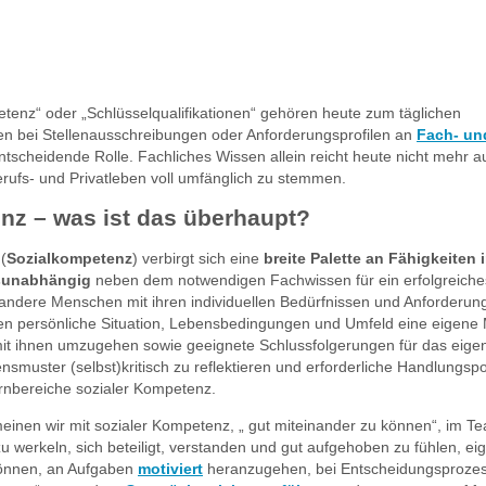
etenz“ oder „Schlüsselqualifikationen“ gehören heute zum täglichen
n bei Stellenausschreibungen oder Anforderungsprofilen an
Fach- un
ntscheidende Rolle. Fachliches Wissen allein reicht heute nicht mehr a
ufs- und Privatleben voll umfänglich zu stemmen.
nz – was ist das überhaupt?
(
Sozialkompetenz
) verbirgt sich eine
breite Palette an Fähigkeite
sunabhängig
neben dem notwendigen Fachwissen für ein erfolgreich
f andere Menschen mit ihren individuellen Bedürfnissen und Anforderun
ren persönliche Situation, Lebensbedingungen und Umfeld eine eigene
 mit ihnen umzugehen sowie geeignete Schlussfolgerungen für das eige
nsmuster (selbst)kritisch zu reflektieren und erforderliche Handlungsp
ernbereiche sozialer Kompetenz.
einen wir mit sozialer Kompetenz, „ gut miteinander zu können“, im T
 zu werkeln, sich beteiligt, verstanden und gut aufgehoben zu fühlen, e
können, an Aufgaben
motiviert
heranzugehen, bei Entscheidungsproze