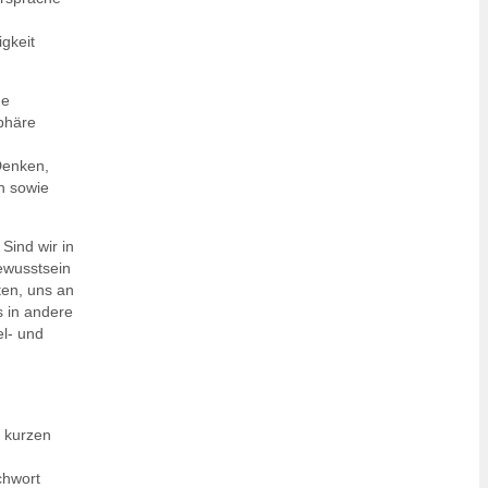
gkeit
ne
sphäre
Denken,
n sowie
Sind wir in
ewusstsein
en, uns an
 in andere
el- und
n kurzen
chwort