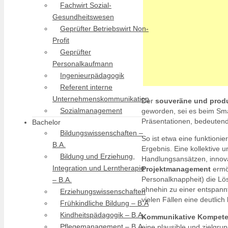
Fachwirt Sozial-
Gesundheitswesen
Geprüfter Betriebswirt Non-
Profit
Geprüfter
Personalkaufmann
Ingenieurpädagogik
Referent interne
Unternehmenskommunikation
Der
souveräne und prod
Sozialmanagement
geworden, sei es beim Sm
Präsentationen, bedeutend
Bachelor
Bildungswissenschaften –
So ist etwa eine funktionie
B.A.
Ergebnis. Eine kollektive u
Bildung und Erziehung,
Handlungsansätzen, innova
Integration und Lerntherapie
Projektmanagement
ermög
Personalknappheit) die Lö
– B.A.
ohnehin zu einer entspann
Erziehungswissenschaften
vielen Fällen eine deutlic
Frühkindliche Bildung – B.A
Kindheitspädagogik – B.A.
Kommunikative Kompet
Pflegemanagement – B.A.
eine plausible und zielgr