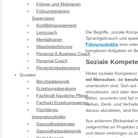
Führen und Motivieren
Führungstraining
Supervision
Konfliktmanagement
Die Begriffe „soziale Komp
Lerncoach
Sprachgebrauch und spiele
Mentaltrainer
Führungskräfte
eine mite
Mitarbeiterführung
komplexen Aufgaben im Ber
Personal & Business Coach
Personal Coach
Soziale Kompete
Persönlichkeitstraining
Hinter sozialer Kompetenz 
Soziales
mit Menschen
, die
beruf
Berufspädagogik
unerlässlich sind. Sich au
Erziehungsberatung
einzulassen, sich über de
Fachkraft häusliche Pflege
bilden, souverän und fair
Fachwirt Erziehungswesen
ziehen, Denk- und Verhalte
Flüchtlings-
daraus abzuleiten, sind K
Integrationshelfer
Aus anderem Blickwinkel m
Gesundheitsberater
zielgerichtet an Projekten
Gesundheitspädagogik
und Ideen einbringen zu 