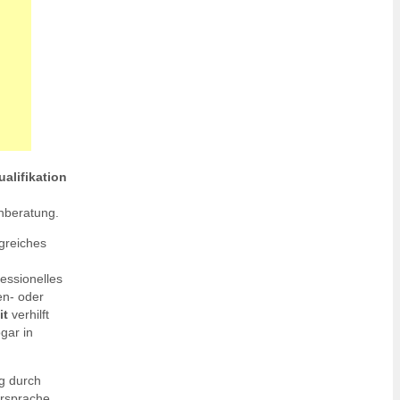
ualifikation
nberatung.
lgreiches
essionelles
en- oder
it
verhilft
gar in
ng durch
ersprache