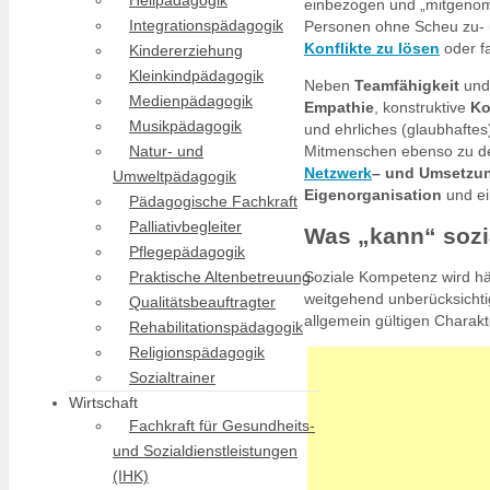
Heilpädagogik
einbezogen und „mitgeno
Integrationspädagogik
Personen ohne Scheu zu- u
Konflikte zu lösen
oder fa
Kindererziehung
Kleinkindpädagogik
Neben
Teamfähigkeit
un
Medienpädagogik
Empathie
, konstruktive
Ko
Musikpädagogik
und ehrliches (glaubhafte
Natur- und
Mitmenschen ebenso zu den
Netzwerk
– und Umsetzu
Umweltpädagogik
Eigenorganisation
und ei
Pädagogische Fachkraft
Palliativbegleiter
Was „kann“ soz
Pflegepädagogik
Praktische Altenbetreuung
Soziale Kompetenz wird häuf
weitgehend unberücksichti
Qualitätsbeauftragter
allgemein gültigen Charakt
Rehabilitationspädagogik
Religionspädagogik
Sozialtrainer
Wirtschaft
Fachkraft für Gesundheits-
und Sozialdienstleistungen
(IHK)