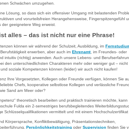
igenen Schwächen umzugehen.
eine Lösung, so dass sich ein offensiver Umgang mit belastenden Probl
ruktiven und vorurteilsfreien Herangehensweise, Fingerspitzengefühl 
s der geeignetere Weg erweist.
t alles – das ist nicht nur eine Phrase!
tenzen können wir während der Schulzeit, Ausbildung, im
Fernstudiu
Berufstätigkeit erwerben, aber auch im
Ehrenamt
, im Freundes- oder
nd intuitiv (richtig) anwenden. Auch unsere Lebens- und Berufserfahrun
bei den unterschiedlichsten Charakteren mehr oder weniger gut – nicht a
, und soziale Kompetenzen können (leider) wir auch nicht kaufen!
nz Ihre Vorgesetzten, Kollegen oder Freunde verfügen, können Sie 
 Beliebte Chefs, kooperative selbstlose Kollegen und verlässliche Freun
ht wie Sand am Meer oder?
etenz“ theoretisch bearbeiten und praktisch trainieren möchte, kann
hschule Fulda ein 2-semestriges berufsbegleitendes Weiterbildungsstu
e Schlüsselqualifikationen vermittelt und mit einem Hochschulzertifikat
d Körpersprache, Konfliktbewältigung, Präsentationstechniken,
beiterführung,
Persönlichkeitstraining
oder
Supervision
finden Sie vi