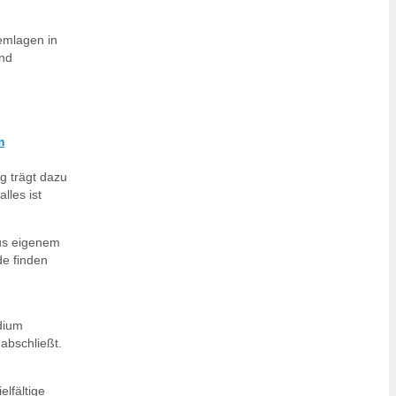
emlagen in
und
m
g trägt dazu
lles ist
aus eigenem
de finden
dium
 abschließt.
elfältige