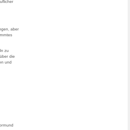
uflicher
ngen, aber
timmtes
ln zu
über die
gen und
Vormund