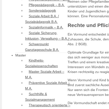
Heimen oder Pflegefamilie
Pflegepädagogik – B.A.
unterstützen und einen dien
Sonderpädagogik
Kinder und Jugendlichen 
Soziale Arbeit B.A. /
können. Eine Personalunion
Sozialpädagogik B.A.
Rechte und Pfli
Sozialinformatik – B.A.
Soziale Sicherung,
Ein Vormund entscheidet ü
Inklusion, Verwaltung – B.A.
Zuhauses, die Schule, den
Schwerpunkt
Abs. 2 BGB).
Ganztagesschule B.A.
Optimale Grundlage für ein
Master
das sich weniger aus mona
Kindheits-
Treffen und einem kreative
Sozialwissenschaften
Interessen von Mündeln z
Master Soziale Arbeit –
Krisen rechtzeitig zu reag
M.A.
Wenn Vormund und Kind bz
Präventive Soziale Arbeit –
sind zuerst sachliche Aus
M.A.
Nur wenn sich die Fronten 
Suchthilfe &
neue Vertrauensperson bes
Sozialmanagement
Die Vormundschaft endet 
Therapeutisch orientierte –