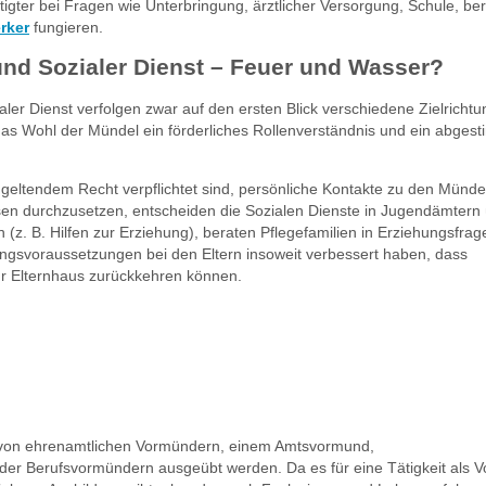
igter bei Fragen wie Unterbringung, ärztlicher Versorgung, Schule, ber
rker
fungieren.
nd Sozialer Dienst – Feuer und Wasser?
er Dienst verfolgen zwar auf den ersten Blick verschiedene Zielrichtu
 das Wohl der Mündel ein förderliches Rollenverständnis und ein abges
ltendem Recht verpflichtet sind, persönliche Kontakte zu den Münde
sen durchzusetzen, entscheiden die Sozialen Dienste in Jugendämtern 
z. B. Hilfen zur Erziehung), beraten Pflegefamilien in Erziehungsfra
ungsvoraussetzungen bei den Eltern insoweit verbessert haben, dass
ihr Elternhaus zurückkehren können.
von ehrenamtlichen Vormündern, einem Amtsvormund,
er Berufsvormündern ausgeübt werden. Da es für eine Tätigkeit als 