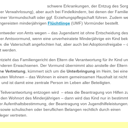
schwere Erkrankungen, der Entzug des Sorg
r Verwahrlosung), aber auch bei Findelkindern, bei denen der Familie
 einer Vormundschaft oder ggf. Erziehungspflegschaft führen. Zudem we
ingereisten minderjährigen
Flüchtlinge
(UMF) Vormünder bestellt.
ntweder von Amts wegen – das Jugendamt ist ohne Entscheidung des
cher Amtsvormund, wenn eine unverheiratete Minderjährige ein Kind b
w. die Vaterschaft angefochten hat, aber auch bei Adoptionsfreigabe –
t werden.
tzieht das Familiengericht den Eltern die Verantwortung für ihr Kind un
nderen Erwachsenen. Der Vormund übernimmt also anstelle der Eltern
he Vertretung
, kümmert sich um die
Unterbringung
im Heim, bei eine
reuten Wohnen – das Wohnen in einem gemeinsamen Haushalt ist nicht ü
e
und ist damit eine zentrale Person im Leben aller Beteiligten.
e Teilverantwortung entzogen wird – etwa die Beantragung von Hilfen z
den Wohnort des Minderjährigen – dann wird das Kind nur in bestimm
er Aufenthaltsbestimmung, der Beantragung von Jugendhilfeleistungen
sowie schulischen oder beruflichen Belangen rechtlich durch einen
eger vertreten.