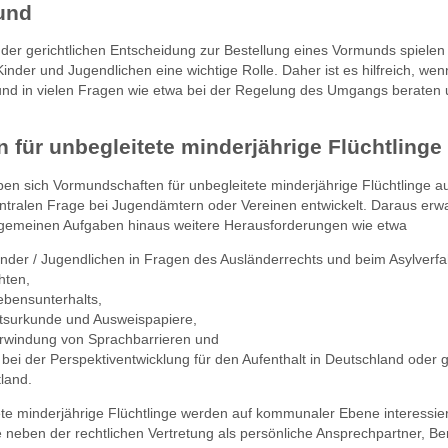
und
d der gerichtlichen Entscheidung zur Bestellung eines Vormunds spielen 
inder und Jugendlichen eine wichtige Rolle. Daher ist es hilfreich, wen
nd in vielen Fragen wie etwa bei der Regelung des Umgangs beraten
für unbegleitete minderjährige Flüchtlinge
ben sich Vormundschaften für unbegleitete minderjährige Flüchtlinge a
entralen Frage bei Jugendämtern oder Vereinen entwickelt. Daraus erw
lgemeinen Aufgaben hinaus weitere Herausforderungen wie etwa
inder / Jugendlichen in Fragen des Ausländerrechts und beim Asylverf
hten,
ebensunterhalts,
tsurkunde und Ausweispapiere,
berwindung von Sprachbarrieren und
e bei der Perspektiventwicklung für den Aufenthalt in Deutschland oder g
land.
ete minderjährige Flüchtlinge werden auf kommunaler Ebene interessie
 neben der rechtlichen Vertretung als persönliche Ansprechpartner, Ber