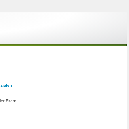
zialen
er Eltern