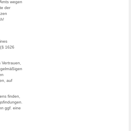
n Amts wegen
te der
tzen
ch!
ines
 (§ 1626
s Vertrauen,
regelmäßigen
en
en, auf
ns finden,
gsfindungen.
n ggf. eine