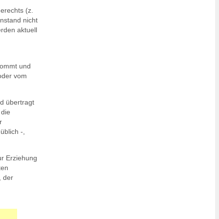
erechts (z.
nstand nicht
rden aktuell
ekommt und
 oder vom
d übertragt
 die
r
blich -,
ur Erziehung
ten
, der