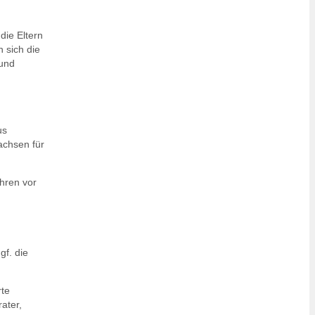
die Eltern
n sich die
 und
us
achsen für
ahren vor
gf. die
rte
ater,