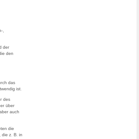
n-,
d der
die den
urch das
wendig ist.
er des
er über
aber auch
ten die
die z. B. in