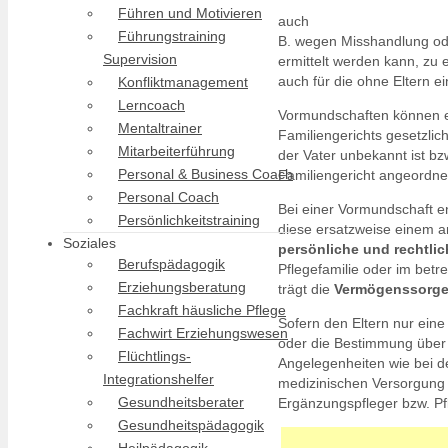
Führen und Motivieren
auch
Führungstraining
B. wegen Misshandlung ode
Supervision
ermittelt werden kann, zu
auch für die ohne Eltern e
Konfliktmanagement
Lerncoach
Vormundschaften können e
Mentaltrainer
Familiengerichts gesetzli
Mitarbeiterführung
der Vater unbekannt ist bz
Personal & Business Coach
Familiengericht angeordne
Personal Coach
Bei einer Vormundschaft en
Persönlichkeitstraining
diese ersatzweise einem a
Soziales
persönliche und rechtlic
Berufspädagogik
Pflegefamilie oder im bet
Erziehungsberatung
trägt die
Vermögenssorg
Fachkraft häusliche Pflege
Sofern den Eltern nur ein
Fachwirt Erziehungswesen
oder die Bestimmung über 
Flüchtlings-
Angelegenheiten wie bei d
Integrationshelfer
medizinischen Versorgung 
Gesundheitsberater
Ergänzungspfleger bzw. Pfl
Gesundheitspädagogik