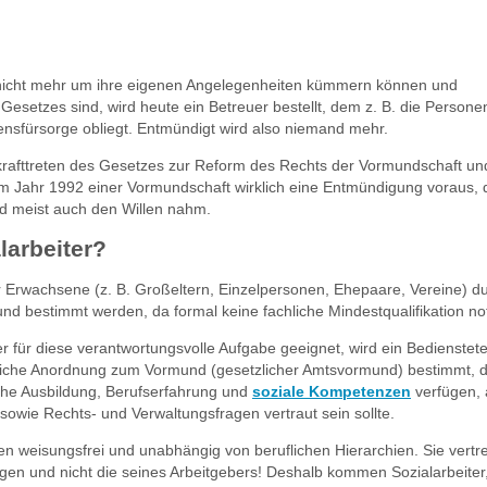
 nicht mehr um ihre eigenen Angelegenheiten kümmern können und
 Gesetzes sind, wird heute ein Betreuer bestellt, dem z. B. die Persone
sfürsorge obliegt. Entmündigt wird also niemand mehr.
nkrafttreten des Gesetzes zur Reform des Rechts der Vormundschaft un
e im Jahr 1992 einer Vormundschaft wirklich eine Entmündigung voraus, 
nd meist auch den Willen nahm.
larbeiter?
er Erwachsene (z. B. Großeltern, Einzelpersonen, Ehepaare, Vereine) d
d bestimmt werden, da formal keine fachliche Mindestqualifikation not
r für diese verantwortungsvolle Aufgabe geeignet, wird ein Bedienstet
liche Anordnung zum Vormund (gesetzlicher Amtsvormund) bestimmt, d
che Ausbildung, Berufserfahrung und
soziale Kompetenzen
verfügen, 
sowie Rechts- und Verwaltungsfragen vertraut sein sollte.
 weisungsfrei und unabhängig von beruflichen Hierarchien. Sie vertre
gen und nicht die seines Arbeitgebers! Deshalb kommen Sozialarbeiter, 