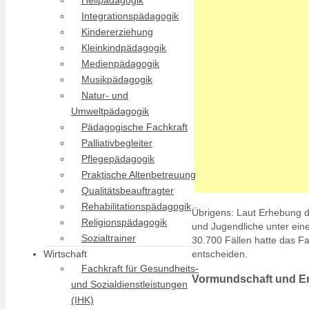
Heilpädagogik
Integrationspädagogik
Kindererziehung
Kleinkindpädagogik
Medienpädagogik
Musikpädagogik
Natur- und
Umweltpädagogik
Pädagogische Fachkraft
Palliativbegleiter
Pflegepädagogik
Praktische Altenbetreuung
Qualitätsbeauftragter
Rehabilitationspädagogik
Übrigens: Laut Erhebung 
Religionspädagogik
und Jugendliche unter eine
Sozialtrainer
30.700 Fällen hatte das F
entscheiden.
Wirtschaft
Fachkraft für Gesundheits-
Vormundschaft und En
und Sozialdienstleistungen
(IHK)