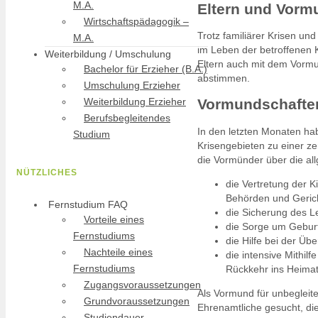
M.A.
Eltern und Vorm
Wirtschaftspädagogik –
Trotz familiärer Krisen un
M.A.
im Leben der betroffenen K
Weiterbildung / Umschulung
Eltern auch mit dem Vormu
Bachelor für Erzieher (B.A.)
abstimmen.
Umschulung Erzieher
Weiterbildung Erzieher
Vormundschaften 
Berufsbegleitendes
In den letzten Monaten ha
Studium
Krisengebieten zu einer z
die Vormünder über die al
NÜTZLICHES
die Vertretung der K
Behörden und Geric
Fernstudium FAQ
die Sicherung des L
Vorteile eines
die Sorge um Gebur
Fernstudiums
die Hilfe bei der Ü
Nachteile eines
die intensive Mithilf
Fernstudiums
Rückkehr ins Heimat
Zugangsvoraussetzungen
Als Vormund für unbegleit
Grundvoraussetzungen
Ehrenamtliche gesucht, die
Studiendauer