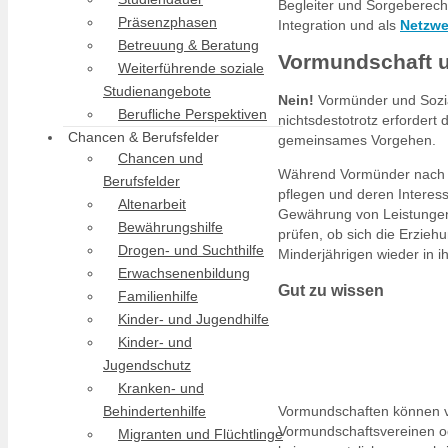
Begleiter und Sorgeberecht
Präsenzphasen
Integration und als
Netzwe
Betreuung & Beratung
Vormundschaft u
Weiterführende soziale
Studienangebote
Nein!
Vormünder und Sozial
Berufliche Perspektiven
nichtsdestotrotz erfordert
Chancen & Berufsfelder
gemeinsames Vorgehen.
Chancen und
Während Vormünder nach ge
Berufsfelder
pflegen und deren Interes
Altenarbeit
Gewährung von Leistungen (
Bewährungshilfe
prüfen, ob sich die Erzieh
Drogen- und Suchthilfe
Minderjährigen wieder in 
Erwachsenenbildung
Gut zu wissen
Familienhilfe
Kinder- und Jugendhilfe
Kinder- und
Jugendschutz
Kranken- und
Behindertenhilfe
Vormundschaften können 
Vormundschaftsvereinen od
Migranten und Flüchtlinge