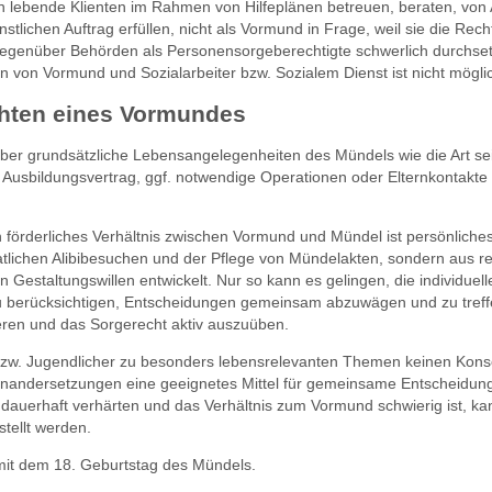
n lebende Klienten im Rahmen von Hilfeplänen betreuen, beraten, vo
stlichen Auftrag erfüllen, nicht als Vormund in Frage, weil sie die Rech
gegenüber Behörden als Personensorgeberechtigte schwerlich durchse
 von Vormund und Sozialarbeiter bzw. Sozialem Dienst ist nicht mögli
chten eines Vormundes
ber grundsätzliche Lebensangelegenheiten des Mündels wie die Art se
 Ausbildungsvertrag, ggf. notwendige Operationen oder Elternkontakte
 förderliches Verhältnis zwischen Vormund und Mündel ist persönliche
tlichen Alibibesuchen und der Pflege von Mündelakten, sondern aus 
n Gestaltungswillen entwickelt. Nur so kann es gelingen, die individuell
u berücksichtigen, Entscheidungen gemeinsam abzuwägen und zu treff
ieren und das Sorgerecht aktiv auszuüben.
w. Jugendlicher zu besonders lebensrelevanten Themen keinen Konse
einandersetzungen eine geeignetes Mittel für gemeinsame Entscheidun
dauerhaft verhärten und das Verhältnis zum Vormund schwierig ist, kan
tellt werden.
mit dem 18. Geburtstag des Mündels.