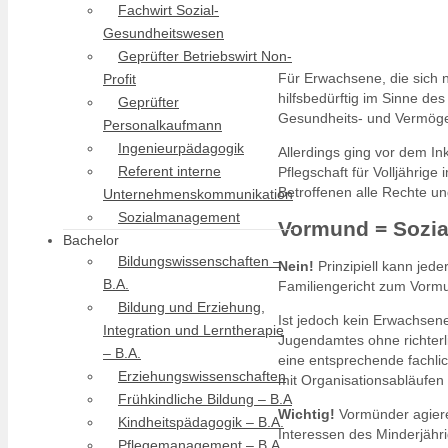
Fachwirt Sozial-
Gesundheitswesen
Geprüfter Betriebswirt Non-
Für Erwachsene, die sich
Profit
hilfsbedürftig im Sinne des
Geprüfter
Gesundheits- und Vermögen
Personalkaufmann
Ingenieurpädagogik
Allerdings ging vor dem I
Referent interne
Pflegschaft für Volljährig
Betroffenen alle Rechte u
Unternehmenskommunikation
Sozialmanagement
Vormund = Sozia
Bachelor
Bildungswissenschaften –
Nein!
Prinzipiell kann jed
B.A.
Familiengericht zum Vormun
Bildung und Erziehung,
Ist jedoch kein Erwachsene
Integration und Lerntherapie
Jugendamtes ohne richter
– B.A.
eine entsprechende fachli
Erziehungswissenschaften
mit Organisationsabläufen 
Frühkindliche Bildung – B.A
Wichtig!
Vormünder agieren
Kindheitspädagogik – B.A.
Interessen des Minderjähri
Pflegemanagement – B.A.